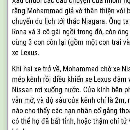
Xâu chuỗi các câu chuyện của nhóm ng
rằng Mohammad giả vờ thân thiện với b
chuyến du lịch tới thác Niagara. Ông t
Rona và 3 cô gái ngồi trong đó, còn ông
cùng 3 con còn lại (gồm một con trai và
xe Lexus.
Khi hai xe trở về, Mohammad chờ xe Nis
mép kênh rồi điều khiển xe Lexus đâm 
Nissan rơi xuống nước. Cửa kính bên ph
vẫn mở, và độ sâu của kênh chỉ là 2m,
nào cho thấy các nạn nhân cố gắng tho
có thể họ đã bất tỉnh, hoặc thậm chí tử 