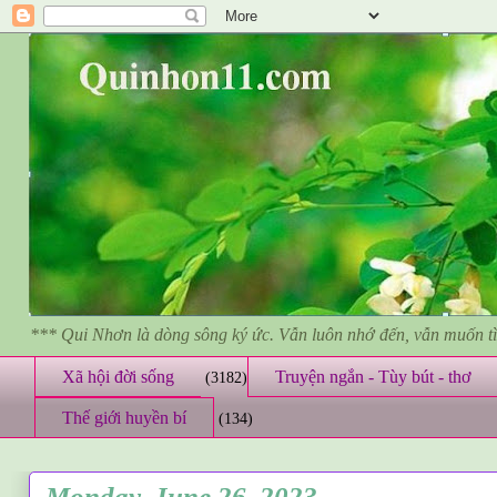
*** Qui Nhơn là dòng sông ký ức. Vẫn luôn nhớ đến, vẫn muốn 
Xã hội đời sống
Truyện ngắn - Tùy bút - thơ
(3182)
Thế giới huyền bí
(134)
Monday, June 26, 2023