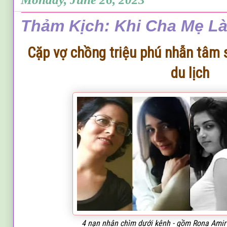
Thảm Kịch: Khi Cha Mẹ Là
Cặp vợ chồng triệu phú nhẫn tâm sá
du lịch
4 nạn nhân chìm dưới kênh - gồm Rona Ami