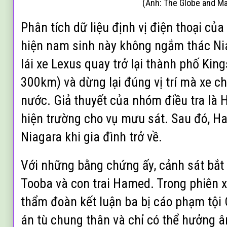
(Ảnh: The Globe and Mai
Phân tích dữ liệu định vị điện thoại củ
hiện nam sinh này không ngắm thác Ni
lái xe Lexus quay trở lại thành phố Kin
300km) và dừng lại đúng vị trí mà xe c
nước. Giả thuyết của nhóm điều tra là 
hiện trường cho vụ mưu sát. Sau đó, Ha
Niagara khi gia đình trở về.
Với những bằng chứng ấy, cảnh sát b
To
oba và con trai Hamed. Trong phiên 
thẩm đoàn kết luận ba bị cáo phạm tội C
án tù chung thân và chỉ có thể hưởng â