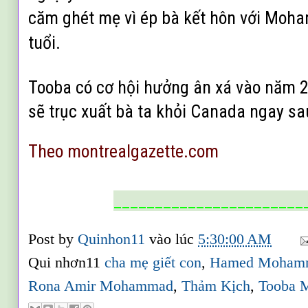
căm ghét mẹ vì ép bà kết hôn với Moh
tuổi.
Tooba có cơ hội hưởng ân xá vào năm 
sẽ trục xuất bà ta khỏi Canada ngay sau
Theo
montrealgazette.com
_______________________
Post by
Quinhon11
vào lúc
5:30:00 AM
Qui nhơn11
cha mẹ giết con
,
Hamed Moham
Rona Amir Mohammad
,
Thảm Kịch
,
Tooba