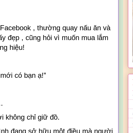
 Facebook , thường quay nấu ăn và
ấy đẹp , cũng hỏi vì muốn mua lắm
ng hiệu!
 mới có bạn ạ!”
.
i không chỉ giữ đồ.
ình đang sở hữu một điều mà người