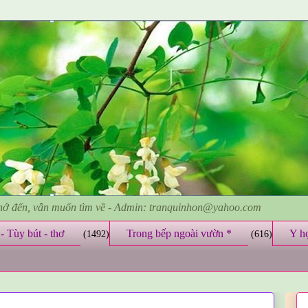
nhớ đến, vẫn muốn tìm về - Admin: tranquinhon@yahoo.com
- Tùy bút - thơ
Trong bếp ngoài vườn *
Y h
(1492)
(616)