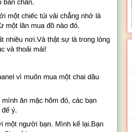
o bàn chân.
 một chiếc túi vải chẳng nhớ là
từ một lần mua đồ nào đó.
ất nhiều nơi.Và thật sự là trong lòng
c và thoải mái!
anel vì muốn mua một chai dầu
.
 mình ăn mặc hôm đó, các bạn
 để ý.
i một người bạn. Mình kể lại.Bạn