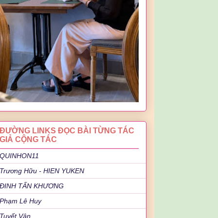
ĐƯỜNG LINKS ĐỌC BÀI TỪNG TÁC
GIẢ CỘNG TÁC
QUINHON11
Trương Hữu - HIEN YUKEN
ĐINH TẤN KHƯƠNG
Phạm Lê Huy
Tuyết Vân