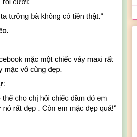
rồi cười:
ta tưởng bà không có tiền thật."
ẽo.
cebook mặc một chiếc váy maxi rất
ấy mặc vô cùng đẹp.
sự:
thể cho chị hỏi chiếc đầm đó em
 nó rất đẹp . Còn em mặc đẹp quá!”