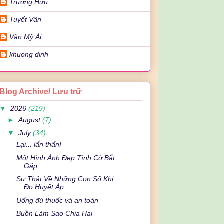
Trương Hữu
Tuyết Vân
Văn Mỹ Ái
khuong dinh
Blog Archive/ Lưu trữ
▼
2026
(219)
►
August
(7)
▼
July
(34)
Lại... lẩn thẩn!
Một Hình Ảnh Đẹp Tình Cờ Bắt
Gặp
Sự Thật Về Những Con Số Khi
Đo Huyết Áp
Uống đủ thuốc và an toàn
Buồn Làm Sao Chia Hai