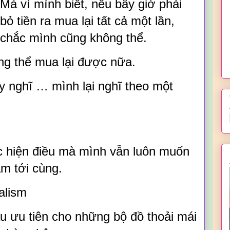
Mà vì mình biết, nếu bây giờ phải
bỏ tiền ra mua lại tất cả một lần,
chắc mình cũng không thể.
g thể mua lại được nữa.
 nghĩ … mình lại nghĩ theo một
c hiện điều mà mình vẫn luôn muốn
m tới cùng.
alism
ầu ưu tiên cho những bộ đồ thoải mái