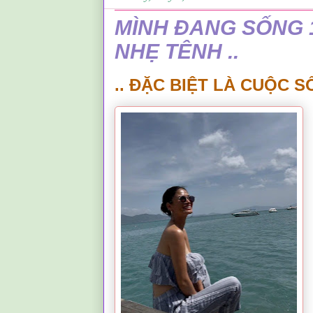
MÌNH ĐANG SỐNG 
NHẸ TÊNH ..
.. ĐẶC BIỆT LÀ CUỘC 