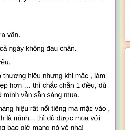
ừa vặn.
i cả ngày không đau chân.
yêu.
 thương hiệu nhưng khi mặc , làm
 đẹp hơn … thì chắc chắn 1 điều, dù
ô mình vẫn sẵn sàng mua.
àng hiệu rất nổi tiếng mà mặc vào ,
h là mình... thì dù được mua với
ng bao giờ mang nó về nhà!