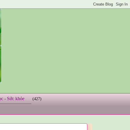
ọc - Sức khỏe
(427)