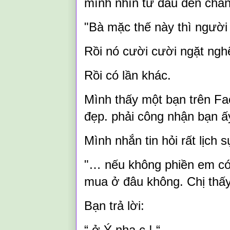
mình nhìn từ đầu đến chân 
"Bà mặc thế này thì người 
Rồi nó cười cười ngặt ngh
Rồi có lần khác.
Mình thấy một bạn trên Fa
đẹp. phải công nhận bạn 
Mình nhắn tin hỏi rất lịch 
"… nếu không phiền em có 
mua ở đâu không. Chị thấy
Bạn trả lời:
“ ở Ý nha c ! “