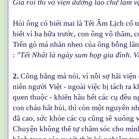
Già rồi thì vô viện dưỡng lão chứ làm vậ
Hỏi ông có biết mai là Tết Âm Lịch cổ 
biết vì ba bữa trước, con ông vô thăm,
Trên gò má nhăn nheo của ông bỗng lăn
:
"Tết Nhất là ngày sum họp gia đình. 
2.
Công bằng mà nói, vì nỗi sợ hãi viện
niên người Việt - ngoài việc bị tách ra 
quen thuộc - khiến hầu hết các cụ đều ng
con cháu hất hủi, thì còn một nguyên nh
đã cao, sức khỏe các cụ cũng sẽ xuống và
Chuyện không thể tự chăm sóc cho mình