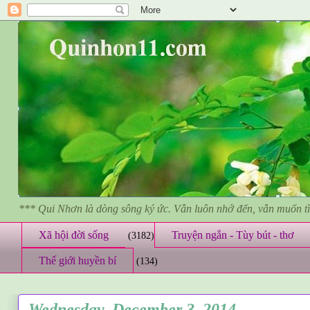
*** Qui Nhơn là dòng sông ký ức. Vẫn luôn nhớ đến, vẫn muốn 
Xã hội đời sống
Truyện ngắn - Tùy bút - thơ
(3182)
Thế giới huyền bí
(134)
Wednesday, December 3, 2014