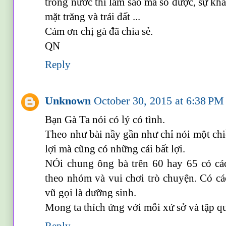
trong nước thì làm sao mà so được, sự khác
mặt trăng và trái đất ...
Cám ơn chị gà đã chia sẻ.
QN
Reply
Unknown
October 30, 2015 at 6:38 PM
Bạn Gà Ta nói có lý có tình.
Theo như bài nầy gần như chỉ nói một chi
lợi mà cũng có những cái bất lợi.
NÓi chung ông bà trên 60 hay 65 có các 
theo nhóm và vui chơi trò chuyện. Có cá
vũ gọi là dưỡng sinh.
Mong ta thích ứng với mỗi xứ sở và tập q
Reply