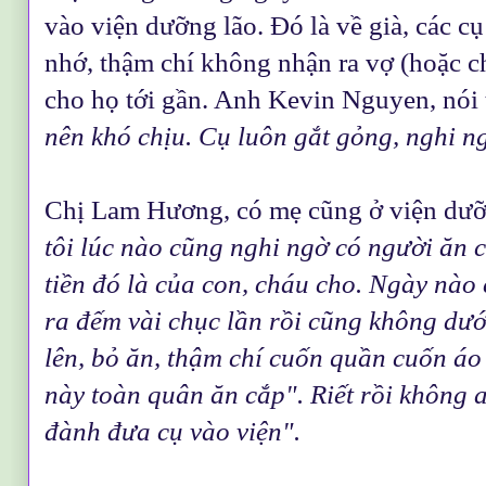
vào viện dưỡng lão. Đó là về già, các cụ 
nhớ, thậm chí không nhận ra vợ (hoặc c
cho họ tới gần. Anh Kevin Nguyen, nói 
nên khó chịu. Cụ luôn gắt gỏng, nghi ng
Chị Lam Hương, có mẹ cũng ở viện dưỡ
tôi lúc nào cũng nghi ngờ có người ăn 
tiền đó là của con, cháu cho. Ngày nào c
ra đếm vài chục lần rồi cũng không dướ
lên, bỏ ăn, thậm chí cuốn quần cuốn áo 
này toàn quân ăn cắp". Riết rồi không a
đành đưa cụ vào viện".