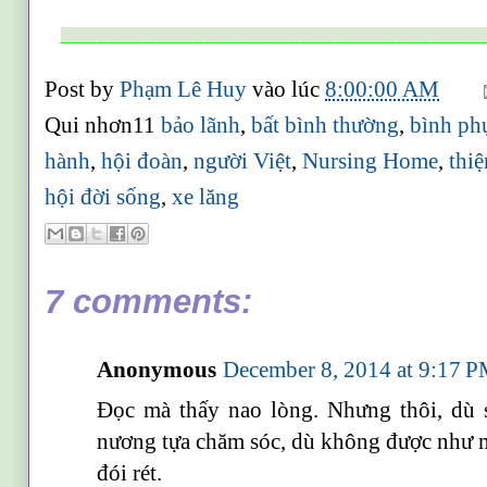
___________________________________
Post by
Phạm Lê Huy
vào lúc
8:00:00 AM
Qui nhơn11
bảo lãnh
,
bất bình thường
,
bình ph
hành
,
hội đoàn
,
người Việt
,
Nursing Home
,
thi
hội đời sống
,
xe lăng
7 comments:
Anonymous
December 8, 2014 at 9:17 
Đọc mà thấy nao lòng. Nhưng thôi, dù 
nương tựa chăm sóc, dù không được như 
đói rét.