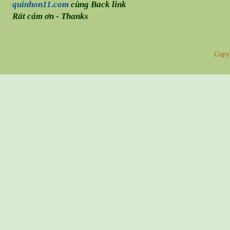
quinhon11.com
cùng Back link
Rất cám ơn - Thanks
Copy