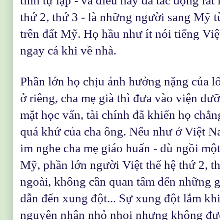
tính tự lập - và điều này đã tác động rất
thứ 2, thứ 3 - là những người sang Mỹ t
trên đất Mỹ. Họ hầu như ít nói tiếng Vi
ngay cả khi về nhà.
Phần lớn họ chịu ảnh hưởng nặng của lối
ở riêng, cha mẹ già thì đưa vào viện dư
mặt học vấn, tài chính đã khiến họ chẳ
quá khứ của cha ông. Nếu như ở Việt N
im nghe cha mẹ giáo huấn - dù ngồi một
Mỹ, phần lớn người Việt thế hệ thứ 2, th
ngoài, không cần quan tâm đến những g
dẫn đến xung đột... Sự xung đột lắm khi
nguyên nhân nhỏ nhoi nhưng không được