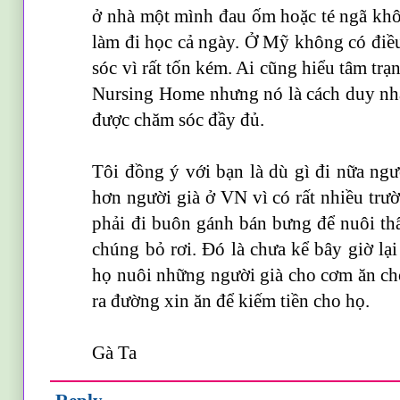
ở nhà một mình đau ốm hoặc té ngã khôn
làm đi học cả ngày. Ở Mỹ không có điề
sóc vì rất tốn kém. Ai cũng hiểu tâm tr
Nursing Home nhưng nó là cách duy nhấ
được chăm sóc đầy đủ.
Tôi đồng ý với bạn là dù gì đi nữa ng
hơn người già ở VN vì có rất nhiều tr
phải đi buôn gánh bán bưng để nuôi th
chúng bỏ rơi. Đó là chưa kể bây giờ l
họ nuôi những người già cho cơm ăn ch
ra đường xin ăn để kiếm tiền cho họ.
Gà Ta