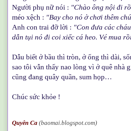
Người phụ nữ nói :
"Chào ông nội đi rồ
méo xệch :
"Bay cho nó ở chơi thêm ch
Anh con trai đỡ lời :
"Con đưa các cháu 
dẫn tụi nó đi coi xiếc cá heo. Vé mua rồ
Dẫu biết ở bầu thì tròn, ở ống thì dài, 
sao tôi vẫn thấy nao lòng vì ở quê nhà g
cũng đang quây quần, sum họp…
Chúc sức khỏe !
Quy
ên Ca
(
baomai.blogspot.com)