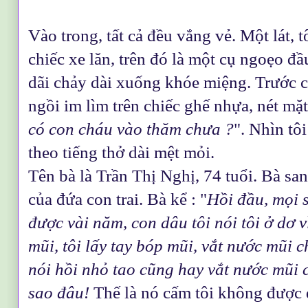
Vào trong, tất cả đều vắng vẻ. Một lát, 
chiếc xe lăn, trên đó là một cụ ngoẹo đ
dãi chảy dài xuống khóe miệng. Trước 
ngồi im lìm trên chiếc ghế nhựa, nét mặt
có con cháu vào thăm chưa ?
". Nhìn tô
theo tiếng thở dài mệt mỏi.
Tên bà là Trần Thị Nghị, 74 tuổi. Bà sa
của đứa con trai. Bà kể : "
Hồi đầu, mọi 
được vài năm, con dâu tôi nói tôi ở dơ v
mũi, tôi lấy tay bóp mũi, vắt nước mũi 
nói hồi nhỏ tao cũng hay vắt nước mũi
sao đâu!
Thế là nó cấm tôi không được