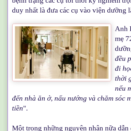
bệnh trạng các cụ tới thời kỳ nghiêm trọ
duy nhất là đưa các cụ vào viện dưỡng l
Anh 
mẹ 72
dưỡng
đều p
đi họ
thời 
nếu 
đến nhà ăn ở, nấu nướng và chăm sóc mẹ
tiền
".
Một trong những nguyên nhân nữa dẫn đ