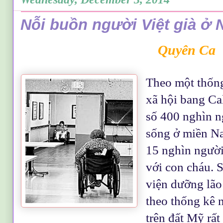
Nỗi buồn người Việt già ở
Quy
ên Ca
Theo một thống
xã hội bang Ca
số 400 nghìn n
sống ở miền Na
15 nghìn người
với con cháu. S
viện dưỡng lão
theo thống kê 
trên đất Mỹ rất