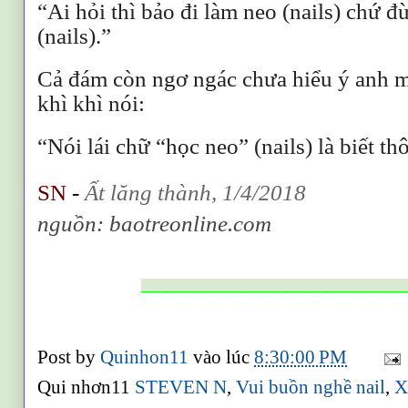
“Ai hỏi thì bảo đi làm neo (nails) chứ 
(nails).”
Cả đám còn ngơ ngác chưa hiểu ý anh m
khì khì nói:
“Nói lái chữ “học neo” (nails) là biết thô
SN
-
Ất lăng thành, 1/4/2018
nguồn: baotreonline.com
__________________________
Post by
Quinhon11
vào lúc
8:30:00 PM
Qui nhơn11
STEVEN N
,
Vui buồn nghề nail
,
X