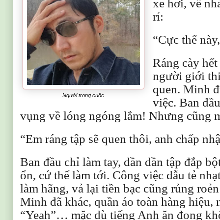
xe hơi, về n
rỉ:
“Cực thế này,
Ráng cày hết 
người giới th
quen. Minh đ
Người trong cuộc
việc. Ban đầu
vụng về lóng ngóng lắm! Nhưng cũng ma
“Em ráng tập sẽ quen thôi, anh chấp nh
Ban đầu chỉ làm tay, dần dần tập đắp b
ổn, cứ thế làm tới. Công việc dẫu tẻ n
làm hãng, vả lại tiền bạc cũng rủng roẻ
Minh đã khác, quần áo toàn hàng hiệu, 
“Yeah”… mặc dù tiếng Anh ăn đong kh