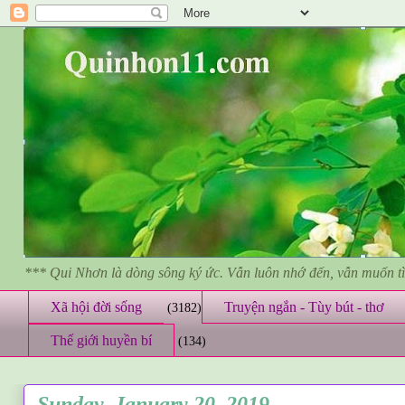
*** Qui Nhơn là dòng sông ký ức. Vẫn luôn nhớ đến, vẫn muốn 
Xã hội đời sống
Truyện ngắn - Tùy bút - thơ
(3182)
Thế giới huyền bí
(134)
Sunday, January 20, 2019