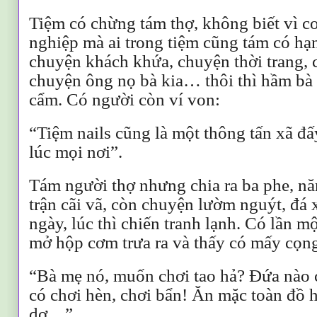
Tiệm có chừng tám thợ, không biết vì c
nghiệp mà ai trong tiệm cũng tám có h
chuyện khách khứa, chuyện thời trang, 
chuyện ông nọ bà kia… thôi thì hầm bà 
cẩm. Có người còn ví von:
“Tiệm nails cũng là một thông tấn xã đấ
lúc mọi nơi”.
Tám người thợ nhưng chia ra ba phe, nă
trận cãi vã, còn chuyện lườm nguýt, đ
ngày, lúc thì chiến tranh lạnh. Có lần m
mở hộp cơm trưa ra và thấy có mấy cọng
“Bà mẹ nó, muốn chơi tao hả? Ðứa nào c
có chơi hèn, chơi bẩn! Ăn mặc toàn đồ h
dơ…”.