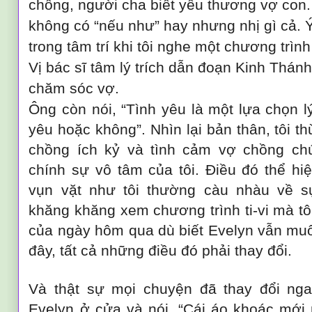
chồng, người cha biết yêu thương vợ con
không có “nếu như” hay nhưng nhị gì cả. 
trong tâm trí khi tôi nghe một chương trình
Vị bác sĩ tâm lý trích dẫn đoạn Kinh Thá
chăm sóc vợ.
Ông còn nói, “Tình yêu là một lựa chọn l
yêu hoặc không”. Nhìn lại bản thân, tôi 
chồng ích kỷ và tình cảm vợ chồng chú
chính sự vô tâm của tôi. Điều đó thể hi
vụn vặt như tôi thường càu nhàu về 
khăng khăng xem chương trình ti-vi mà tôi
của ngày hôm qua dù biết Evelyn vẫn muố
đây, tất cả những điều đó phải thay đổi.
Và thật sự mọi chuyện đã thay đổi nga
Evelyn ở cửa và nói, “Cái áo khoác mớ