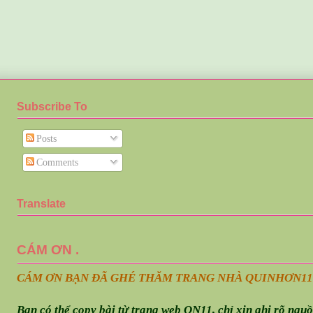
Subscribe To
Posts
Comments
Translate
CÁM ƠN .
CÁM ƠN BẠN ĐÃ GHÉ THĂM TRANG NHÀ QUINHƠN
11
Bạn có thể copy bài từ trang web QN11, chỉ xin ghi rõ ngu