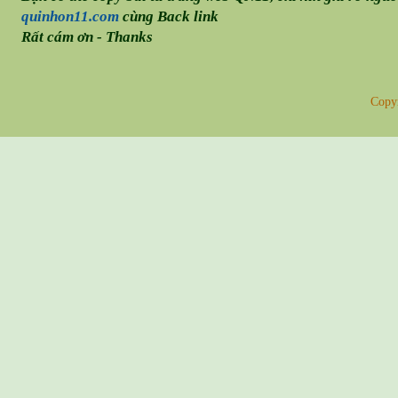
quinhon11.com
cùng Back link
Rất cám ơn - Thanks
Copy