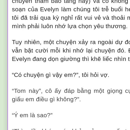
chuyến thăm bảo tàng này) và cố không 
soạn của Evelyn làm chúng tôi trễ buổi h
tôi đã trải qua kỳ nghỉ rất vui vẻ và thoải
mình phải luôn nhớ lựa chọn yêu thương.
Tuy nhiên, một chuyện xảy ra ngoài dự đo
vẫn bật cười mỗi khi nhớ lại chuyện đó.
Evelyn đang dọn giường thì khẽ liếc nhìn 
“Có chuyện gì vậy em?”, tôi hỏi vợ.
“Tom này”, cô ấy đáp bằng một giọng c
giấu em điều gì không?”.
“Ý em là sao?”