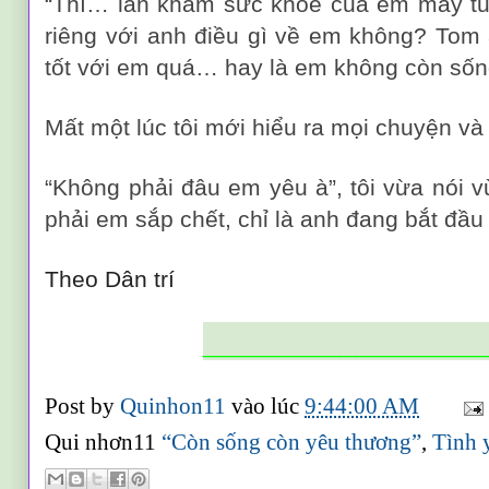
“Thì… lần khám sức khỏe của em mấy tu
riêng với anh điều gì về em không? Tom 
tốt với em quá… hay là em không còn số
Mất một lúc tôi mới hiểu ra mọi chuyện và 
“Không phải đâu em yêu à”, tôi vừa nói 
phải em sắp chết, chỉ là anh đang bắt đầu 
Theo Dân trí
__________________
Post by
Quinhon11
vào lúc
9:44:00 AM
Qui nhơn11
“Còn sống còn yêu thương”
,
Tình y