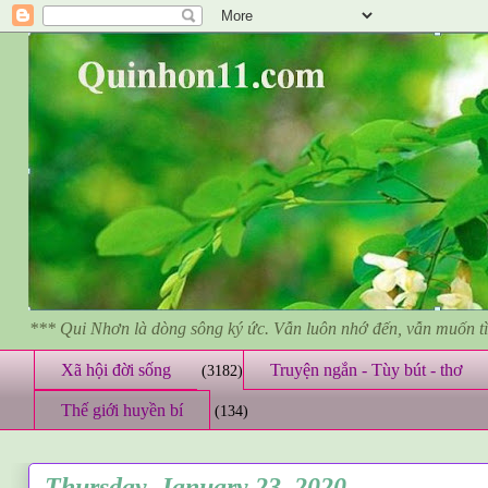
*** Qui Nhơn là dòng sông ký ức. Vẫn luôn nhớ đến, vẫn muốn 
Xã hội đời sống
Truyện ngắn - Tùy bút - thơ
(3182)
Thế giới huyền bí
(134)
Thursday, January 23, 2020