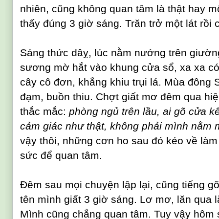
nhiên, cũng không quan tâm là thật
hay m
thấy đúng 3 giờ sáng. Tr
ăn trở một lát rồ
Sáng thức dâỵ, lúc nằm nướng trên giườn
sương mờ hắt vào khung cửa sổ, xa xa c
cây
c
ô đơn,
khẳng khiu trụi lá. Mùa đông
đạm, buồn thiu. Chợt giất mơ đêm qua hi
ệ
thắc mắc
:
phòng ng
ủ
trên lầu, ai gõ c
ử
a k
c
ảm giác
nh
ư thật,
kh
ông
phải mình nằm 
vậy thôi,
những cơn ho sau đó kéo về làm
sức để
quan tâm
.
Đêm sau mọi chuyện lập lại, cũng tiếng gõ
tên mình
giất 3 gi
ờ sáng. Lơ mơ, lăn qua lăn
Mình cũng chẳng quan tâm. Tuy vậy hôm s