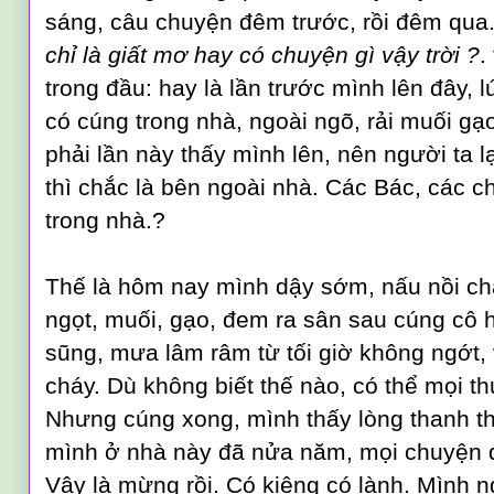
sáng, câu chuyện đêm trước, rồi đêm qua.. 
chỉ là giất mơ hay có chuyện gì vậy trời ?
.
trong đầu: hay là lần trước mình lên đây, 
có cú
ng trong nhà, ngoài ng
õ, rả
i muối gạ
phải lần này thấy mình lên, nên người ta l
thì chắc là bên
ngoài nhà. Các Bác, các ch
trong nhà
.?
Th
ế là hôm nay mình dậy sớm,
nấu n
ồi
ch
ngọt, muối, gạo, đem ra sân sau cúng cô 
sũng, mưa
lâm râm từ tối giờ không ngớt
,
cháy. Dù
kh
ông biết thế nào
, có thể mọi th
Nh
ưng cúng xong, mình thấy lòng thanh 
mình ở nhà này đã nửa năm, mọi chuyện 
Vậy là mừng rồi. Có kiêng có lành. Mình n