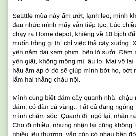
Seattle mùa này ẩm ướt, lạnh lẽo, mình 
đau nhức mình mẩy vẫn tiếp tục
. Lúc chi
chạy ra Home depot, khiêng về 10 bịch đấ
muốn trồng gì thì chỉ việc thả cây xuống. 
yên
nằm d
ài xem phim
bên lò sưởi
.
Đ
êm 
yên giất, không mộng mị,
âu lo.
Mai v
ề lạ
hậu ấm áp ở đó
sẽ giúp mình bớt ho, bớt
lắm hai thằng cháu nội.
M
ình cũng biết đám cây quanh nhà, chậu 
dăm, có đàn cá vàng.. Tất cả đang
ngóng 
mình
chăm sóc.
Q
uanh đi
, ng
ó lại,
nhận r
C
ho đi nhiều, nhưng nhận lại cũng không í
nhiều iêu thương, vẫn còn có nhau bên đờ