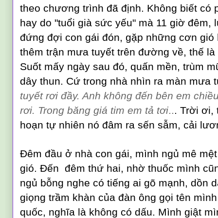
theo chương trình đã định. Không biết có 
hay do "tuổi già sức yếu" mà 11 giờ đêm,
đứng đợi con gái đón, gặp những cơn gió 
thêm trận mưa tuyết trên đường về, thế là
Suốt mấy ngày sau đó, quấn mền, trùm mũ
dây thun. Cứ trong nhà nhìn ra màn mưa tu
tuyết rơi đầy. Anh không đến bên em chiều 
rơi. Trong băng giá tim em tả tơi
..
. Trời ơi
hoạn tự nhiên nó đâm ra sến sẫm, cải lươ
Đêm đầu ở nhà con gái, mình ngủ mê mệt 
gió. Đến đêm thứ hai, nhờ thuốc mình cũ
ngủ bỗng nghe có tiếng ai gõ mạnh, dồn d
giọng trầm khàn của đàn ông gọi tên mình.
quốc, nghĩa là
không c
ó
d
ấu. M
ình giật m