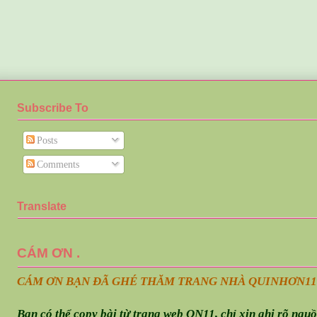
Subscribe To
Posts
Comments
Translate
CÁM ƠN .
CÁM ƠN BẠN ĐÃ GHÉ THĂM TRANG NHÀ QUINHƠN
11
Bạn có thể copy bài từ trang web QN11, chỉ xin ghi rõ ngu