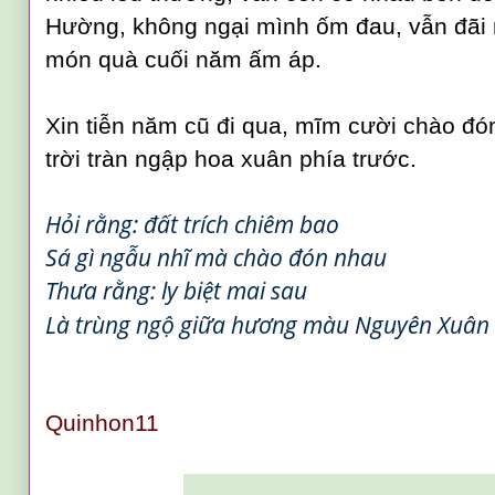
Hường, không ngại mình ốm đau, vẫn đãi
món quà cuối năm ấm áp.
Xin tiễ
n năm cũ đi qua, mĩm cười
ch
ào đó
trời tr
àn ngập hoa xuân phía trước
.
Hỏi rằng: đất trích chiêm bao
Sá gì ngẫu nhĩ mà chào đón nhau
Thưa rằng: ly biệt mai sau
Là trùng ngộ giữa hương màu Nguyên Xuân 
Quinhon11
_________________________