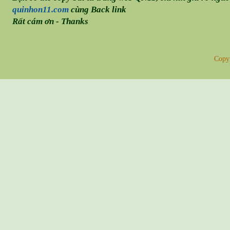
quinhon11.com
cùng Back link
Rất cám ơn - Thanks
Copy