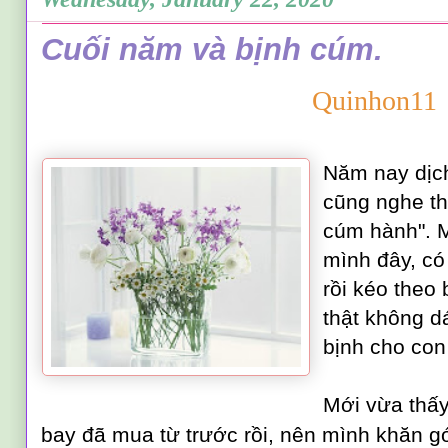
Cuối năm và bịnh cúm.
Quinhon11
Năm nay dịc
cũng nghe tha
cúm hành". 
m
ình đây,
có
rồi kéo theo 
thật không d
bịnh cho con
Mới vừa thấy
bay đã mua từ trước rồi, nên mình khăn gó