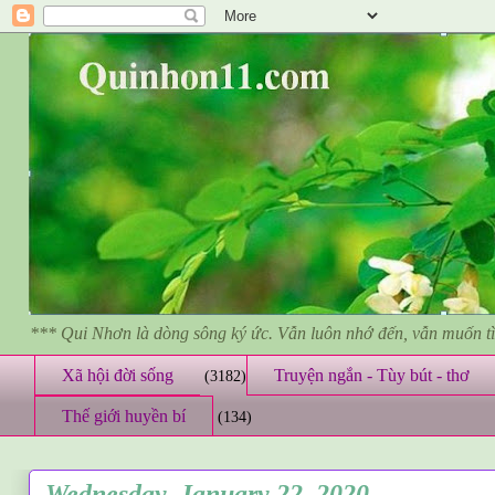
*** Qui Nhơn là dòng sông ký ức. Vẫn luôn nhớ đến, vẫn muốn 
Xã hội đời sống
Truyện ngắn - Tùy bút - thơ
(3182)
Thế giới huyền bí
(134)
Wednesday, January 22, 2020