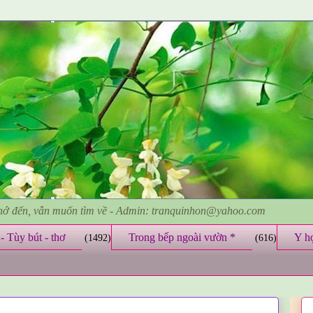
nhớ đến, vẫn muốn tìm về - Admin: tranquinhon@yahoo.com
- Tùy bút - thơ
Trong bếp ngoài vườn *
Y h
(1492)
(616)