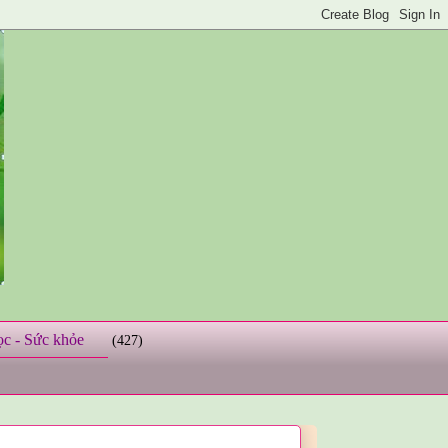
ọc - Sức khỏe
(427)