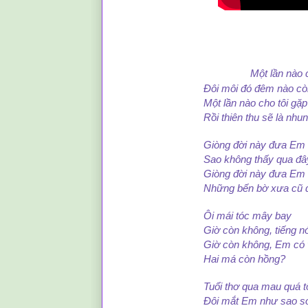
Một lần nào 
Đôi môi đó đêm nào còn 
Một lần nào cho tôi gặp lạ
Rồi thiên thu sẽ là nhung
Giòng đời này đưa Em đi 
Sao không thấy qua đây m
Giòng đời này đưa Em đi 
Những bến bờ xưa cũ đã
Ôi mái tóc mây bay
Giờ còn không, tiếng nói t
Giờ còn không, Em có vui
Hai má còn hồng?
Tuổi thơ qua mau quá tôi ngỡ
Đôi mắt Em như sao soi thấu