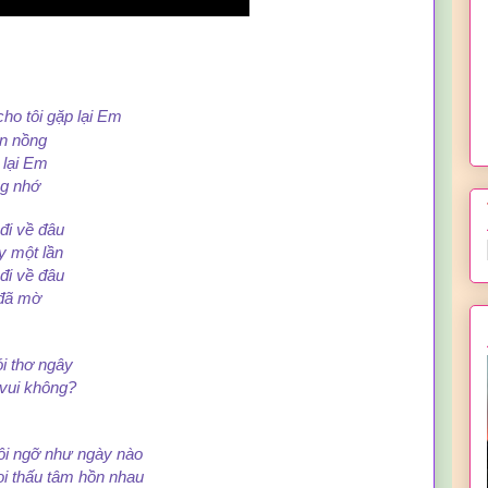
cho tôi gặp lại Em
nồng
i Em
 nhớ
về đâu
ột lần
về đâu
 mờ
hơ ngây
 không?
 như ngày nào
 tâm hồn nhau