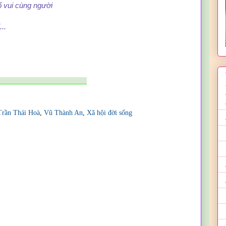
 cùng người
.
_________________________
Trần Thái Hoà
,
Vũ Thành An
,
Xã hội đời sống