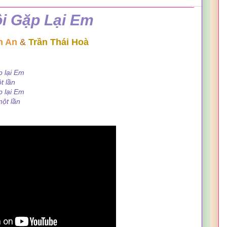
i Gặp Lại Em
h An
&
Trần Thái Hoà
p lại Em
lần
ại Em
 lần