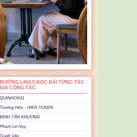
ĐƯỜNG LINKS ĐỌC BÀI TỪNG TÁC
GIẢ CỘNG TÁC
QUINHON11
Trương Hữu - HIEN YUKEN
ĐINH TẤN KHƯƠNG
Phạm Lê Huy
Tuyết Vân