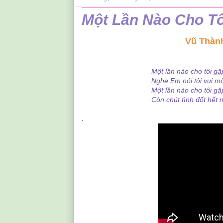
Một Lần Nào Cho Tô
Vũ Thàn
Một lần nào cho tôi gặ
Nghe Em nói tôi vui một 
Một lần nào cho tôi gặp l
Còn chút tình đốt hết một
.