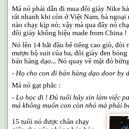
Má nó phải dẫn đi mua đôi giày Nike hà
rất nhanh khi còn ở Việt Nam, bà ngoại
nào chạy kịp nó
;
vậy mà qua đây
nó
chạ
đôi giày không hiệu
m
ade from China !
Nó lên 14 bắt đầu bể tiếng cao giò, đòi
mượn bộ suit của ba, đôi giày đen bóng
bán hàng dạo... Nó quay về mặt đỏ bừng
- Họ cho con đi bán hàng dạo door by d
Má nó gạt phắc :
- Lo học đi ! Đủ tuổi hãy xin làm việc p
má không muốn con còn nhỏ mà phải b
15 tuổi nó được chân chạy