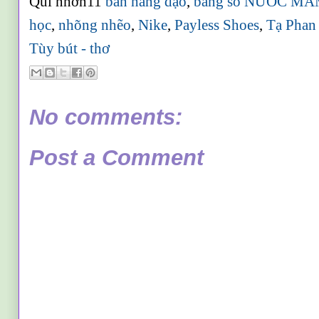
Qui nhơn11
bán hàng dạo
,
bảng số NƯỚC MĂ
học
,
nhõng nhẽo
,
Nike
,
Payless Shoes
,
Tạ Pha
Tùy bút - thơ
No comments:
Post a Comment