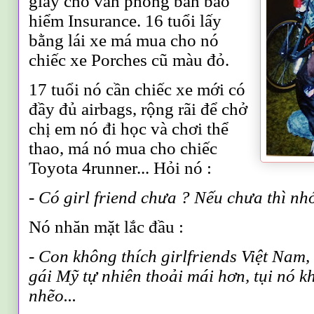
giấy cho văn phòng bán bảo
hiểm Insurance. 16 tuổi lấy
bằng lái xe má mua cho nó
chiếc xe Porches cũ màu đỏ.
17 tuổi nó cần chiếc xe mới có
đầy đủ airbags, rộng rãi để chở
chị em nó đi học và chơi thể
thao, má nó mua cho chiếc
Toyota 4runner... Hỏi nó
:
- Có girl friend chưa ? Nếu chưa thì nhớ
Nó nhăn mặt lắc đầu :
- Con không thích girlfriends Việt
Nam, 
gái Mỹ tự nhiên thoải mái hơn, tụi nó 
nhẽo...