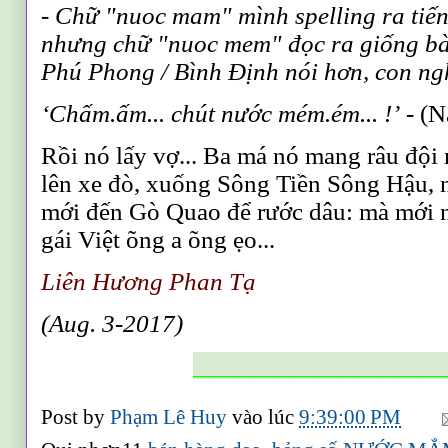
-
C
hữ "nuoc mam" mình spelling ra tiến
nhưng chữ "nuoc mem" đọc ra giống bà
Phú Phong
/
Bình Định nói hơn, con ng
‘
Chấm.ấm... chút nước mém.ém...
!
’
-
(N
Rồi nó lấy vợ...
B
a má nó mang râu đội
lên xe đò, xuống
S
ông Tiền
S
ông Hậu
,
mới đến Gò Quao để rước dâu
:
m
à mới 
gái Việt õng a õng ẹo
...
Liên Hương Phan Tạ
(Aug. 3-2017)
___________________
Post by
Phạm Lê Huy
vào lúc
9:39:00 PM