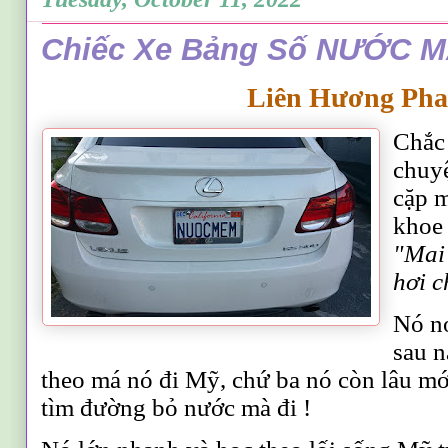
Chiếc Xe Bảng Số NƯỚC M
Liên Hương Pha
Chắc
chuyệ
cặp m
khoe
"
M
ai
hơi c
Nó nó
sau n
theo má nó đi Mỹ, chứ ba nó còn lâu mớ
tìm đường bỏ nước mà đi !