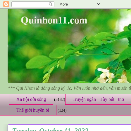
*** Qui Nhơn là dòng sông ký ức. Vẫn luôn nhớ đến, vẫn muốn 
Xã hội đời sống
Truyện ngắn - Tùy bút - thơ
(3182)
Thế giới huyền bí
(134)
Tuesday, October 11, 2022