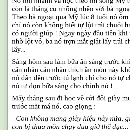
Nó lớn nhanh và học theo lối sống Mỹ t
còn là thằng cu nhõng nhẽo với bà ngoại
Theo bà ngoại qua Mỹ lúc 8 tuổi nó ốm 
chí nó còn không biết tự lột trái chuối 
có người giúp ! Ngay ngày đầu tiên khi 
nhờ lột vỏ, ba nó trợn mắt giật lấy trái c
lấy...
Sáng hôm sau làm bữa ăn sáng trước kh
cằn nhằn
c
ẳ
n nh
ẳ
n thích ăn món này kh
nó dẫn đến trước tủ lạnh chỉ cho nó tự 
nó tự dọn bữa sáng cho chính nó !
Mấy tháng sau đi học về cởi đôi giày m
trước mặt má nó, cao giọng :
-
C
on không mang giày hiệu này nữa, 
con bị thua môn chạy đua giờ thể dục...