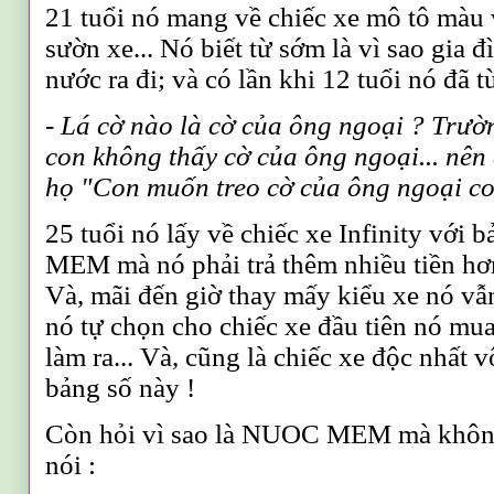
21 tuổi nó mang về chiếc xe mô tô màu 
sườn xe... Nó biết từ sớm là vì sao gia 
nước ra đi
;
và có lần khi 12 tuổi nó đã t
- Lá cờ nào là cờ của ông ngoại ? Trườ
con không thấy cờ của ông ngoại... nên c
họ "
C
on muốn treo cờ của ông ngoại con
25 tuổi nó lấy về chiếc xe Infinity với
MEM mà nó phải trả thêm nhiều tiền hơ
Và
,
mãi đến giờ thay mấy kiểu xe nó vẫ
nó tự chọn cho chiếc xe đầu tiên nó mu
làm ra...
V
à
,
cũng là chiếc xe độc nhất v
bảng số này !
Còn hỏi vì sao là NUOC MEM mà kh
nói :