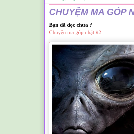
CHUYỆM MA GÓP N
Bạn đã đọc chưa ?
Chuyện ma góp nhặt #2