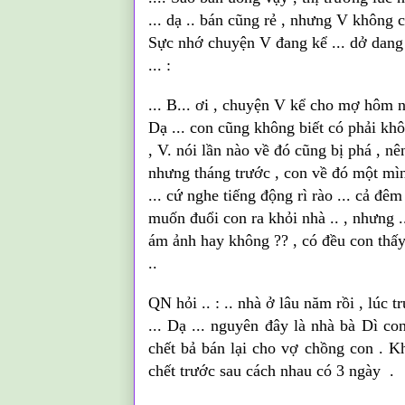
... dạ .. bán cũng rẻ , nhưng V không ch
Sực nhớ chuyện V đang kể ... dở dang
... :
... B... ơi , chuyện V kể cho
mợ
hôm nọ
Dạ ... con cũng không biết có phải kh
, V. nói lần nào về đó cũng bị phá , nê
nhưng tháng trước , con về đó một mìn
... cứ nghe tiếng động rì rào ... cả đê
muốn
đuổi
con ra
khỏi
nhà .. , nhưng .
ám ảnh hay không ?? , có đều con thấ
..
QN
hỏi .. : .. nhà ở lâu năm rồi , lúc 
... Dạ ... nguyên đây là nhà bà Dì co
chết bả bán lại cho vợ chồng con . K
chết trước sau cách nhau có 3 ngày .