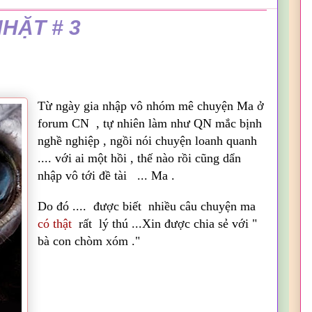
HẶT # 3
Từ ngày gia nhập vô nhóm mê chuyện Ma ở
forum CN , tự nhiên làm như QN mắc bịnh
nghề nghiệp , ngồi nói chuyện loanh quanh
.... với ai một hồi , thế nào rồi cũng dẩn
nhập vô tới đề tài ... Ma .
Do đó .... được biết nhiều câu chuyện ma
có thật
rất lý thú ...Xin được chia sẻ với "
bà con chòm xóm ."