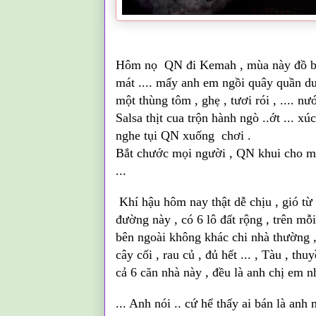
Hôm nọ
QN
đi
Kemah
, mùa này đồ bi
mát .... mấy anh em ngồi quây quần d
một thùng tôm , ghẹ , tươi rói , .... 
Salsa thịt cua trộn hành ngò ..ớt ... xú
nghe tụi QN
xuống chơi .
Bắt chước mọi người ,
QN khui cho m
...
Khí hậu hôm nay thật dễ chịu , gió từ
đường này , có 6 lô đất rộng , trên
mỗi
bên ngoài không khác chi nhà thường ,
cây cối , rau củ ,
đủ
hết ... , Tàu , thuy
cả 6 căn nhà này , đều là anh chị em n
... Anh nói .. cứ hể thấy ai bán là an