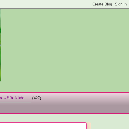
ọc - Sức khỏe
(427)