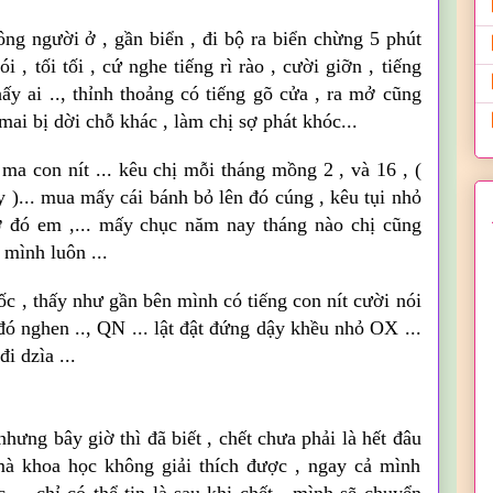
hông người ở , gần biển , đi bộ ra biển chừng 5 phút
ói , tối tối , cứ nghe tiếng rì rào , cười giỡn , tiếng
ấy ai .., thỉnh thoảng có tiếng gõ cửa , ra mở cũng
 mai bị dời chỗ khác , làm chị sợ phát khóc...
à ma con nít ... kêu chị
mỗi
tháng mồng 2 , và 16 , (
 )... mua mấy cái bánh bỏ lên đó cúng , kêu tụi nhỏ
ờ đó em ,... mấy chục năm nay tháng nào chị cũng
 mình luôn ...
ốc , thấy như gần bên mình có tiếng con nít cười nói
 đó
nghen
..,
QN
... lật đật đứng dậy khều nhỏ
OX
...
.đi
dzìa
...
nhưng bây giờ thì đã biết , chết chưa phải là hết đâu
 mà khoa học không giải thích được , ngay cả mình