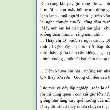
Đêm càng khuya , gió càng lớn ... anh
ít
muỗi
... chứ mấy bữa trước đứng gió
lạnh lạnh , ngã người nằm lại trên võ
lại nghe chuyện
của
B , cũng đâm ra rờ
Mấy anh em lại cứ ngồi tán gẫu , ch
không dám nhắc ... ráng nằm chờ .
... Thấy chị Q bước ra ngồi cạnh ,
Q
tình cờ
QN
thấy chị bước tới thắp nh
mới thấy , giữa đám cây kiểng , cạnh 
, hình vuông , một cái bát cắm nhang 
... Đêm khuya hiu hắt , những tàn nha
QN
thấy rờn rợn . Giọng chị đều đều tâ
Lúc mới về đây lập
nghiệp
, toàn là đấ
rồi thì cũng quen , con cái giờ lớn hế
giống như làng xã , quê hương
của
mìn
lắm , tối tới cứ thấy nhiều chuyện thật 