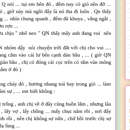
 Q nói ... tụi em hên đó , đêm nay có gió nên
đỡ
...
 , giờ này mà ngồi đây là nó tha đi luôn .
Qn
thấy
ng ... nhìn chung quanh , đêm đã khuya , vắng ngắt ,
n rợn ...
ưa chịu " nhổ neo "
QN
thấy mấy anh đang vui nên
N
nhỏm dậy nói chuyện trời đất với chị cho vui ....
ang cắm vào cái lư bên cạnh dàn bầu , ... ( giờ
QN
giàn bầu , chị có đóng cái cọc trên có tấm ván
mỏng
nằm ở đó )
ng cháy đỏ , hương nhang toả bay trong gió ... làm
m sự , ... em biết không :
t trống , anh chị về ở đây cũng buồn lắm , nhưng lâu
t , lấy vợ , lấy chồng ... mấy chục năm rồi , nơi đây
h rồi , nên chị không sợ nữa , chứ hồi trước chị sợ
lạ lùng ...