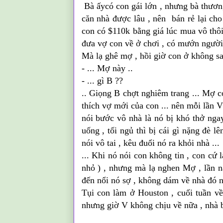
Bà ấycó con gái lớn , nhưng bà thương
căn nhà được lâu , nên bán rẻ lại cho
con có $110k bằng giá lúc mua vô thôi 
đưa vợ con về ở chơi , có mướn người 
Mà lạ ghê
mợ
, hồi giờ con ở không sao
- ...
Mợ
này ..
- ... gì B ??
.. Giọng B chợt nghiêm trang ...
Mợ
có
thích vợ mới
của
con ... nên
mỗi
lần V 
nói bước vô nhà là nó bị khó
thở
ngay
uống , tối ngủ thì bị cái gì nặng đè lê
nói vô tai , kêu đuổi nó ra
khỏi
nhà ...
... Khi nó nói con không tin , con cứ 
nhỏ ) , nhưng mà lạ
nghen
Mợ
, lần n
đến nổi nó sợ , không dám về nhà đó n
Tụi con làm ở
Houston
, cuối tuần về
nhưng giờ V không chịu về nữa , nhà bỏ