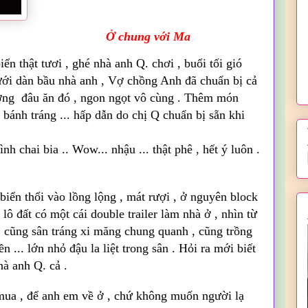
Ở chung với Ma
ển thật tươi , ghé nhà anh Q. chơi , buổi tối gió
ưới dàn bầu nhà anh , Vợ chồng Anh đã
chuẩn
bị
cả
nướng
đâu ăn đó , ngon ngọt vô cùng . Thêm món
c bánh tráng ...
hấp dẫn do
chị Q chuẩn bị sẵn khi
ình chai
bia ..
Wow
... nhậu ... thật phê , hết ý luôn .
biển
thổi vào lồng lộng , mát rượi , ở nguyên
block
lô đất có một cái
double
trailer
làm nhà ở , nhìn từ
 cũng sân tráng xi măng chung quanh , cũng trồng
ền ... lớn nhỏ đậu la liệt trong sân . Hỏi ra mới biết
hà anh Q. cả .
h mua , để anh em về ở , chứ không muốn người lạ