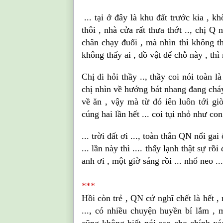
... tại ở đây là khu đất trước kia , k
thôi , nhà cửa rất thưa thớt .., chị Q n
chân chạy đuổi , mà nhìn thì không th
không thấy ai , đồ vật để chỗ này , thì
Chị đi hỏi thầy .., thầy coi nói toàn l
chị nhìn về hướng bát nhang đang cháy
về ăn , vậy mà từ đó i
ên
luôn tới gi
cúng hai lần hết ... coi tụi nhỏ như con
... trời đất ơi ..., toàn thân
QN
nổi gai 
... lần này thì .... thấy lạnh thật sự rồi
anh ơi , một giờ sáng rồi ... nhổ neo ..
***
Hồi còn trẻ , QN cứ nghĩ chết là hết , 
..., có nhiều chuyện huyền bí lắm ,