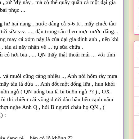
ạ , xứ
Mỹ
này , mà có thể quây quần cả một đại gia
bái phục ...
g hư hại nặng , nước dâng cả 5-6
ft
, mấy chiếc tàu
ới sữa v.v. ..., đậu trong sân theo mực nước dâng...
cũng may cả xóm này là
của
đại gia đình anh , nên khi
, tàu ai nấy nhận về ... tự sữa chữa .
 có hơi bia , ...
QN
thấy thật
thoải
mái ... với tính
.. và
muỗi
cũng càng nhiều .., Anh nói hổm rày mưa
ấy tàu lá dừa ... Anh đốt một đống lữa , hun khói
uồn ngủ (
QN
uống bia là bị buồn ngủ ?? ) ,
OX
 rồi thi chiếm cái võng dưới dàn bầu bên cạnh nằm
chợt nghe Anh Q , hỏi B người cháu họ
QN
, (
) :
này đang rẻ .. bán có lỗ không ??