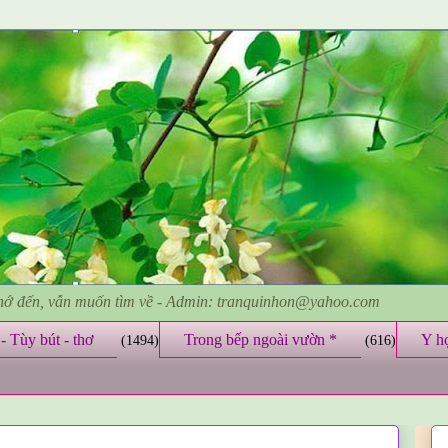
nhớ đến, vẫn muốn tìm về - Admin: tranquinhon@yahoo.com
- Tùy bút - thơ
Trong bếp ngoài vườn *
Y h
(1494)
(616)