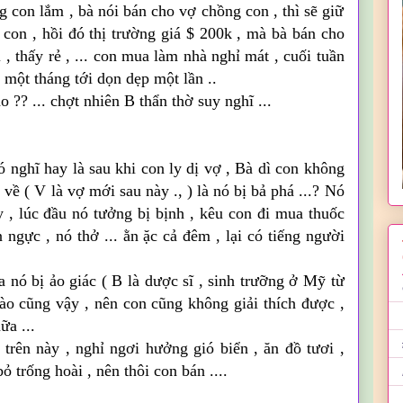
 con lắm , bà nói bán cho vợ chồng con , thì sẽ giữ
 con , hồi đó thị trường giá $ 200k , mà bà bán cho
, thấy rẻ , ... con mua làm nhà nghỉ mát , cuối tuần
một tháng tới dọn dẹp một lần ..
 ?? ... chợt nhiên B thẩn thờ suy nghĩ ...
 nghĩ hay là sau khi con ly dị vợ , Bà dì con không
về ( V là vợ mới sau này ., ) là nó bị bả phá ...? Nó
 , lúc đầu nó
tưở
ng
bị bịnh , kêu con đi mua
thuốc
n ngực , nó thở ...
ằn
ặc
cả
đêm , lại có tiếng người
la nó bị ảo giác ( B là dược sĩ , sinh trưỡng ở
Mỹ
từ
ào cũng vậy , nên con cũng không giải thích được ,
ữa ...
 trên này , nghỉ ngơi
hưởng
gió biển , ăn đồ tươi ,
 trống hoài , nên thôi con bán ....