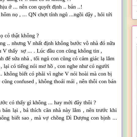
ịu ở ... nên con quyết định .. bán ..!
 hôm nọ , ...
QN
chợt tỉnh ngủ ...ngồi dậy , hỏi tới
 có thật không ?
ông .. nhưng V nhất định không bước vô nhà đó nữa
n V thấy sợ ... . Lúc đầu con cũng không tin ,
h để sửa nhà , tối ngủ con cũng có
cảm
giác lạ lắm
m , lại có tiếng nói mơ hồ , con nghe như có người
.. không biết có phải vì nghe V nói hoài mà con bị
y cũng
confused
, không thoải mái , nên thôi con bán
trước có thấy gì không ... hay mới đây thôi ?
n bán lại , bả thích căn nhà này lắm , nên trước khi
hông biết sao , mà vợ chồng Dì Dượng con bịnh ...