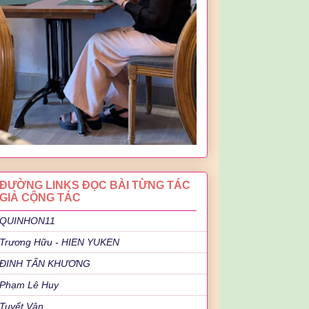
ĐƯỜNG LINKS ĐỌC BÀI TỪNG TÁC
GIẢ CỘNG TÁC
QUINHON11
Trương Hữu - HIEN YUKEN
ĐINH TẤN KHƯƠNG
Phạm Lê Huy
Tuyết Vân