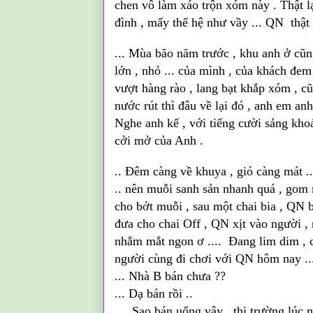
chen vô làm xáo trộn xóm này . Thật l
đình , mấy thế hệ như vầy ... QN thật 
... Mùa bão năm trước , khu anh ở cũn
lớn , nhỏ ...
của
mình ,
của
khách đem t
vượt hàng rào , lang bạt khắp xóm , 
nước rút thì đâu về lại đó , anh em anh 
Nghe anh kể , với tiếng cười
sảng
khoái
cởi mở
của
Anh .
.. Đêm càng về khuya , gió càng mát .
.. nên
muỗi
sanh
sản
nhanh quá , gom m
cho bớt
muỗi
, sau một chai bia ,
QN
b
đưa cho chai
Off
,
QN
xịt vào người ,
nhắm mắt ngon ơ .... Đang lim dim , 
người cùng đi chơi với
QN
hôm nay ...
... Nhà B bán chưa ??
... Dạ bán rồi ..
.... Sao bán uổng vậy , thị trường lúc 