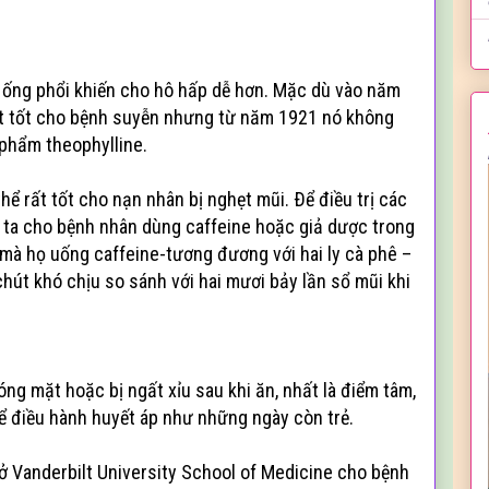
 ống phổi khiến cho hô hấp dễ hơn. Mặc dù vào năm
ất tốt cho bệnh suyễn nhưng từ năm 1921 nó không
phẩm theophylline.
thể rất tốt cho nạn nhân bị nghẹt mũi. Ðể điều trị các
 ta cho bệnh nhân dùng caffeine hoặc giả dược trong
mà họ uống caffeine-tương đương với hai ly cà phê –
chút khó chịu so sánh với hai mươi bảy lần sổ mũi khi
ng mặt hoặc bị ngất xỉu sau khi ăn, nhất là điểm tâm,
ể điều hành huyết áp như những ngày còn trẻ.
 ở Vanderbilt University School of Medicine cho bệnh