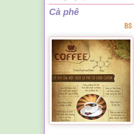
Cà phê
BS 