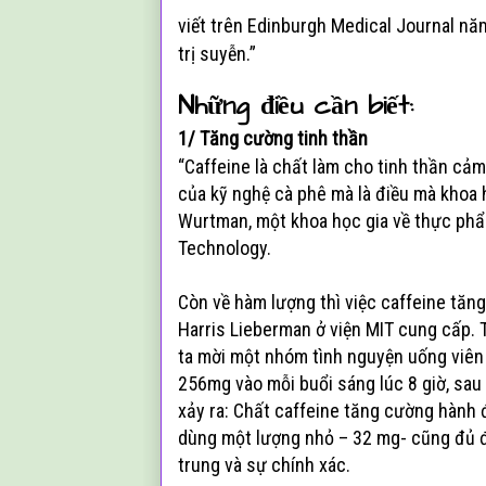
viết trên Edinburgh Medical Journal nă
trị suyễn.”
Những điều cần biết:
1/ T
ăng cường tinh thần
“Caffeine là chất làm cho tinh thần cả
của kỹ nghệ cà phê mà là điều mà khoa h
Wurtman, một khoa học gia về thực phẩm
Technology.
Còn về hàm lượng thì việc caffeine tăng
Harris Lieberman ở viện MIT cung cấp. 
ta mời một nhóm tình nguyện uống viên 
256mg vào mỗi buổi sáng lúc 8 giờ, sau
xảy ra: Chất caffeine tăng cường hành 
dùng một lượng nhỏ – 32 mg- cũng đủ đ
trung và sự chính xác.