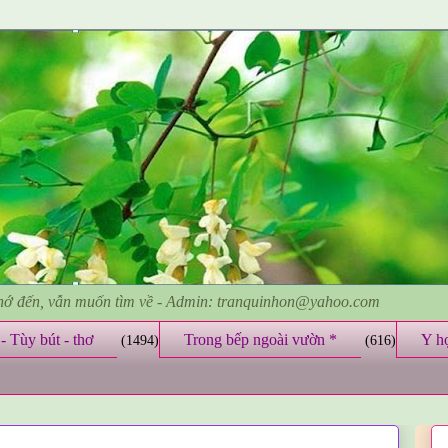
nhớ đến, vẫn muốn tìm về - Admin: tranquinhon@yahoo.com
- Tùy bút - thơ
Trong bếp ngoài vườn *
Y h
(1494)
(616)