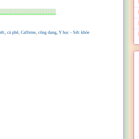
____________________
Đức
,
cà phê
,
Caffeine
,
công dụng
,
Y học - Sức khỏe