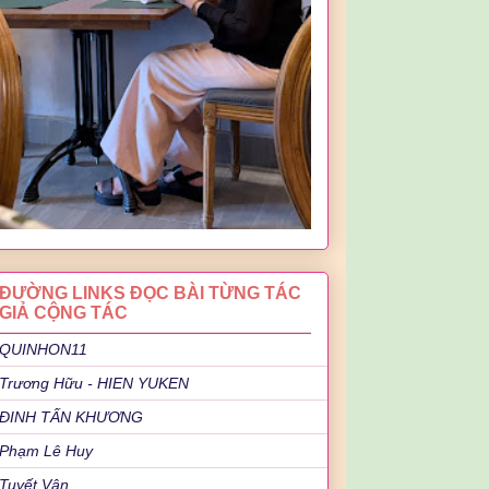
ĐƯỜNG LINKS ĐỌC BÀI TỪNG TÁC
GIẢ CỘNG TÁC
QUINHON11
Trương Hữu - HIEN YUKEN
ĐINH TẤN KHƯƠNG
Phạm Lê Huy
Tuyết Vân