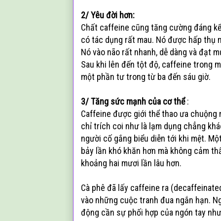
2/ Yêu đời hơn:
Chất caffeine cũng tăng cường đáng kể 
có tác dụng rất mau. Nó được hấp thụ n
Nó vào não rất nhanh, dễ dàng và đạt m
Sau khi lên đến tột độ, caffeine trong 
một phần tư trong từ ba đến sáu giờ.
3/ Tăng sức mạnh của cơ thể
:
Caffeine được giới thể thao ưa chuộng 
chỉ trích coi như là lạm dụng chẳng kh
người cố gắng biểu diễn tới khi mệt. M
bảy lần khó khăn hơn mà không cảm thấ
khoảng hai mươi lần lâu hơn.
Cà phê đã lấy caffeine ra (decaffeinate
vào những cuộc tranh đua ngắn hạn. Ngo
động cần sự phối hợp của ngón tay như 