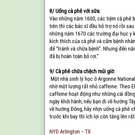
8/ Uống cà phê với sữa:
Vào những năm 1600, các tiệm cà phê bê
tiên thì các bác sĩ đều hỗ trợ nó rồi sa
những năm 1670 các trường đại học y k
kích thích của cà phê và cấm bệnh nhân
để “tránh và chữa bệnh”. Nhưng đến năm
đã bị hoàn toàn bỏ rơi.”
9/ Cà phê chữa chệch múi giờ:
Một nhà sinh lý học ở Argonne National
nhờ một lượng rất nhỏ caffeine. Theo E
caffeine hoạt động như những cái đồng 
ngày khởi hành, nếu bạn đi về hướng Tây
về hướng Ðông, hãy nhịn uống cà phê c
trước khi bay thì ích lợi còn tăng lên rất
NYD Arlington – TX