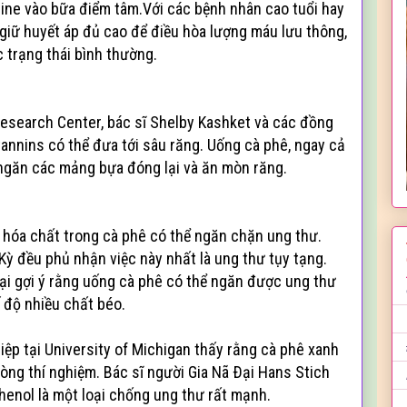
ine vào bữa điểm tâm.Với các bệnh nhân cao tuổi hay
 giữ huyết áp đủ cao để điều hòa lượng máu lưu thông,
trạng thái bình thường.
 Research Center, bác sĩ Shelby Kashket và các đồng
tannins có thể đưa tới sâu răng. Uống cà phê, ngay cả
s ngăn các mảng bựa đóng lại và ăn mòn răng.
hóa chất trong cà phê có thể ngăn chặn ung thư.
Kỳ đều phủ nhận việc này nhất là ung thư tụy tạng.
lại gợi ý rằng uống cà phê có thể ngăn được ung thư
ế độ nhiều chất béo.
ệp tại University of Michigan thấy rằng cà phê xanh
òng thí nghiệm. Bác sĩ người Gia Nã Ðại Hans Stich
henol là một loại chống ung thư rất mạnh.