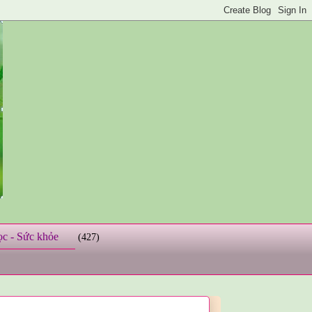
ọc - Sức khỏe
(427)