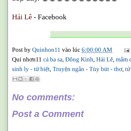
Hải Lê
- Facebook
_________________________
Post by
Quinhon11
vào lúc
6:00:00 AM
Qui nhơn11
cá ba sa
,
Đông Kinh
,
Hải Lê
,
mắm c
sinh ly - tử biệt
,
Truyện ngắn - Tùy bút - thơ
,
tử
No comments:
Post a Comment