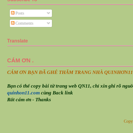
Posts
Comments
Translate
CÁM ƠN .
CÁM ƠN BẠN ĐÃ GHÉ THĂM TRANG NHÀ QUINHƠN
11
Bạn có thể copy bài từ trang web QN11, chỉ xin ghi rõ ngu
quinhon11.com
cùng Back link
Rất cám ơn - Thanks
Copy