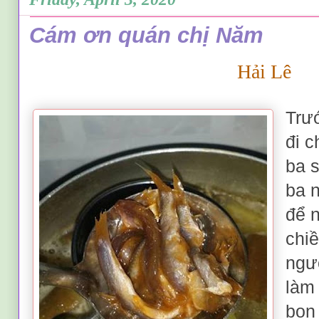
Cám ơn quán chị Năm
Hải Lê
Trướ
đi 
ba s
ba n
để 
chi
ngườ
làm
bọn