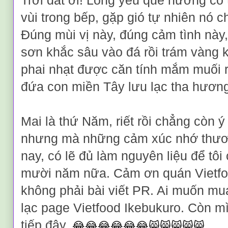
Trời đất ơi! Lòng yêu quê hương cố
vùi trong bếp, gặp gió tự nhiên nó c
Đúng mùi vị này, đúng cảm tình này,
sơn khắc sâu vào đá rồi trám vàng 
phai nhạt được căn tính mắm muối 
đứa con miền Tây lưu lạc tha hươn
Mai là thứ Năm, riết rồi chẳng còn ý 
nhưng mà những cảm xúc nhớ thư
nay, có lẽ đủ làm nguyên liệu để tôi 
mười năm nữa. Cảm ơn quán Vietfo
không phải bài viết PR. Ai muốn mua
lạc page Vietfood Ikebukuro. Còn m
tiếp đây.
😂😂😂😂😂😂😸😸😸😸😸