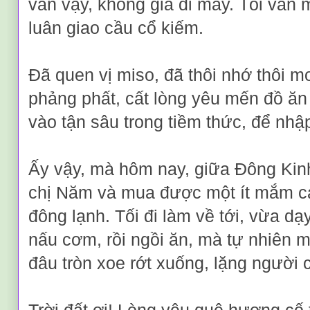
vẫn vậy, không già đi mấy. Tôi vẫn m
luân giao cầu cổ kiếm.
Đã quen vị miso, đã thôi nhớ thôi
phảng phất, cất lòng yêu mến đồ ă
vào tận sâu trong tiềm thức, để nhập
Ấy vậy, mà hôm nay, giữa Đông Kinh
chị Năm và mua được một ít mắm cá
đông lạnh. Tối đi làm về tới, vừa 
nấu cơm, rồi ngồi ăn, mà tự nhiên m
đâu tròn xoe rớt xuống, lặng người 