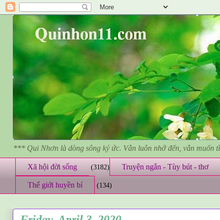
*** Qui Nhơn là dòng sông ký ức. Vẫn luôn nhớ đến, vẫn muốn 
Xã hội đời sống
Truyện ngắn - Tùy bút - thơ
(3182)
Thế giới huyền bí
(134)
Friday, April 3, 2020