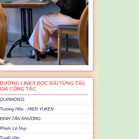
ĐƯỜNG LINKS ĐỌC BÀI TỪNG TÁC
GIẢ CỘNG TÁC
QUINHON11
Trương Hữu - HIEN YUKEN
ĐINH TẤN KHƯƠNG
Phạm Lê Huy
Tuyết Vân