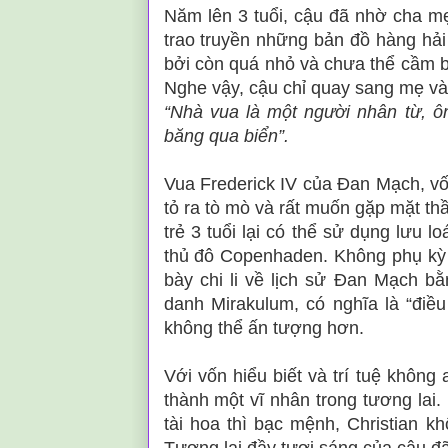
Năm lên 3 tuổi, cậu đã nhờ cha 
trao truyền những bản đồ hàng hải 
bởi còn quá nhỏ và chưa thể cầm b
Nghe vậy, cậu chỉ quay sang mẹ và 
“Nhà vua là một người nhân từ, 
băng qua biển”.
Vua Frederick IV của Đan Mạch, vố
tỏ ra tò mò và rất muốn gặp mặt th
trẻ 3 tuổi lại có thể sử dụng lưu l
thủ đô Copenhaden. Không phụ kỳ v
bày chi li về lịch sử Đan Mạch bằ
danh Mirakulum, có nghĩa là “điều 
không thể ấn tượng hơn.
Với vốn hiểu biết và trí tuệ không 
thành một vĩ nhân trong tương lai.
tài hoa thì bạc mệnh, Christian k