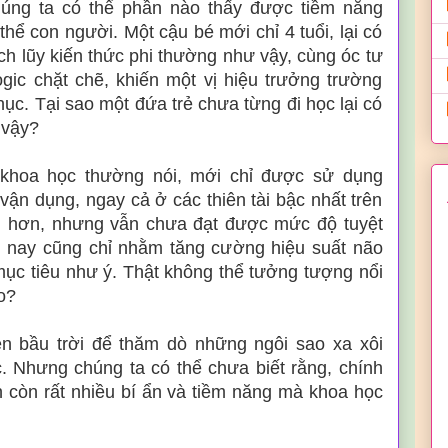
húng ta có thể phần nào thấy được tiềm năng
ể con người. Một cậu bé mới chỉ 4 tuổi, lại có
ích lũy kiến thức phi thường như vậy, cùng óc tư
gic chặt chẽ, khiến một vị hiệu trưởng trường
ục. Tại sao một đứa trẻ chưa từng đi học lại có
 vậy?
khoa học thường nói, mới chỉ được sử dụng
ận dụng, ngay cả ở các thiên tài bậc nhất trên
ều hơn, nhưng vẫn chưa đạt được mức độ tuyệt
n nay cũng chỉ nhằm tăng cường hiệu suất não
ục tiêu như ý. Thật không thể tưởng tượng nổi
o?
n bầu trời để thăm dò những ngôi sao xa xôi
. Nhưng chúng ta có thể chưa biết rằng, chính
n còn rất nhiều bí ẩn và tiềm năng mà khoa học