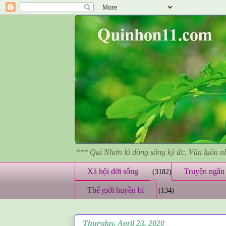
*** Qui Nhơn là dòng sông ký ức. Vẫn luôn 
Xã hội đời sống
Truyện ngắn 
(3182)
Thế giới huyền bí
(134)
Thursday, April 23, 2020