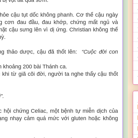
 bị vụt tắt quá sớm.
khỏe cậu tụt dốc không phanh. Cơ thể cậu ngày
ng cơn đau đầu, đau khớp, chứng mất ngủ và
mặt cậu sưng lên vì dị ứng.
Christian không thể
mỳ.
ằng thảo dược, cậu đã thốt lên:
“Cuộc đời con
n khoảng 200 bài Thánh ca.
khi từ giã cõi đời, người ta nghe thấy cậu thốt
”.
c hội chứng Celiac, một bệnh tự miễn dịch của
trạng nhạy cảm quá mức với gluten hoặc không