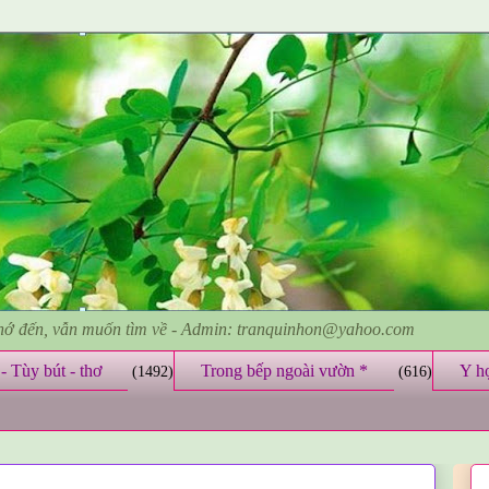
nhớ đến, vẫn muốn tìm về - Admin: tranquinhon@yahoo.com
- Tùy bút - thơ
Trong bếp ngoài vườn *
Y h
(1492)
(616)