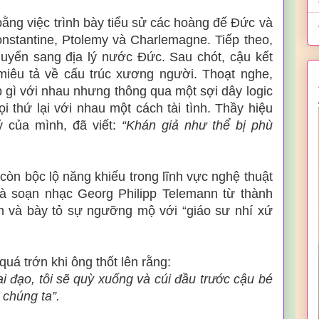
bằng việc trình bày tiểu sử các hoàng đế Đức và
nstantine, Ptolemy và Charlemagne. Tiếp theo,
huyển sang địa lý nước Đức. Sau chót, cậu kết
 miêu tả về cấu trúc xương người. Thoạt nghe,
 gì với nhau nhưng thông qua một sợi dây logic
 thứ lại với nhau một cách tài tình. Thầy hiệu
ý của mình, đã viết:
“Khán giả như thể bị phù
còn bộc lộ năng khiếu trong lĩnh vực nghệ thuật
 soạn nhạc Georg Philipp Telemann từ thành
 và bày tỏ sự ngưỡng mộ với “giáo sư nhí xứ
á trớn khi ông thốt lên rằng:
ại đạo, tôi sẽ quỳ xuống và cúi đầu trước cậu bé
 chúng ta”.