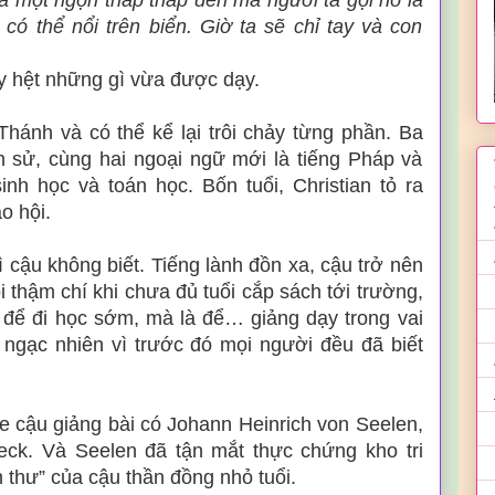
à một ngọn tháp thắp đèn mà người ta gọi nó là
có thể nổi trên biển. Giờ ta sẽ chỉ tay và con
 y hệt những gì vừa được dạy.
 Thánh và có thể kể lại trôi chảy từng phần. Ba
ch sử, cùng hai ngoại ngữ mới là tiếng Pháp và
nh học và toán học. Bốn tuổi, Christian tỏ ra
o hội.
ì cậu không biết. Tiếng lành đồn xa, cậu trở nên
i thậm chí khi chưa đủ tuổi cắp sách tới trường,
 để đi học sớm, mà là để… giảng dạy trong vai
 ngạc nhiên vì trước đó mọi người đều đã biết
e cậu giảng bài có Johann Heinrich von Seelen,
eck. Và Seelen đã tận mắt thực chứng kho tri
 thư” của cậu thần đồng nhỏ tuổi.