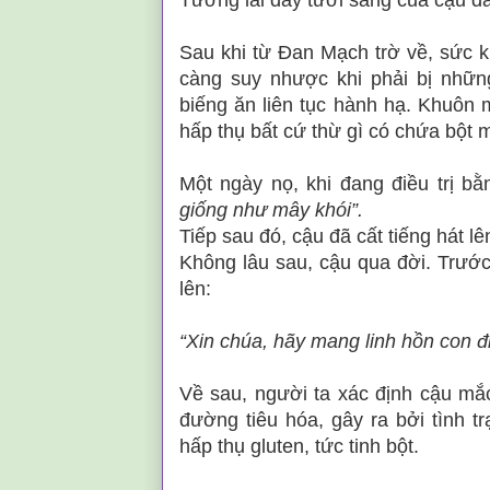
Tương lai đầy tươi sáng của cậu đã
Sau khi từ Đan Mạch trờ về, sức 
càng suy nhược khi phải bị nhữ
biếng ăn liên tục hành hạ. Khuôn 
hấp thụ bất cứ thừ gì có chứa bột 
Một ngày nọ, khi đang điều trị b
giống như mây khói”.
Tiếp sau đó, cậu đã cất ti
ếng hát
lê
Không lâu sau, cậu qua đời. Trước 
lên:
“Xin chúa, hãy mang linh hồn con đi
Về sau, người ta xác định cậu mắ
đường tiêu hóa, gây ra bởi tình 
hấp thụ gluten, tức tinh bột.