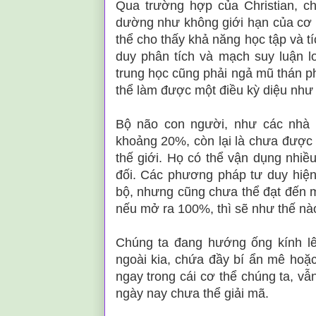
Qua trường hợp của Christian, c
dường như không giới hạn của cơ th
thể cho thấy khả năng học tập và t
duy phân tích và mạch suy luận lo
trung học cũng phải ngả mũ thán ph
thể làm được một điều kỳ diệu như
Bộ não con người, như các nhà 
khoảng 20%, còn lại là chưa được v
thế giới. Họ có thể vận dụng nhi
đối. Các phương pháp tư duy hiệ
bộ, nhưng cũng chưa thể đạt đến m
nếu mở ra 100%, thì sẽ như thế nà
Chúng ta đang hướng ống kính lê
ngoài kia, chứa đầy bí ẩn mê hoặc
ngay trong cái cơ thể chúng ta, vẫ
ngày nay chưa thể giải mã.