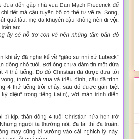
mẹ đưa đến gặp nhà vua Đan Mạch Frederick để
chi tiết mà cậu tuyên bố có thể tự vẽ ra. Song,
út quá lâu, mẹ đã khuyên cậu không nên đi vội.
trấn an:
ông ấy sẽ hỗ trợ con vẽ nên những tấm bản đồ
n khi ấy đã nghe kể về “giáo sư nhí xứ Lubeck”
ần đồng nhỏ tuổi. Bởi ông chưa dám tin một đứa
oát 4 thứ tiếng. Do đó Christian đã được đưa tới
ọng, trước nhà vua và triều đình, cậu đã trình
ng 4 thứ tiếng trôi chảy, sau đó được gán biệt
kỳ diệu” trong tiếng Latin), với màn trình diễn
ai bì kịp, thần đồng 4 tuổi Christian hứa hẹn trở
 Nhưng người ta thường nói, đa tài thì đa truân,
hông may cũng bị vướng vào cái nghịch lý này.