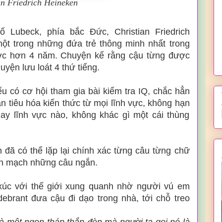
an Friedrich Heineken
ố Lubeck, phía bắc Đức, Christian Friedrich
ột trong những đứa trẻ thông minh nhất trong
được hơn 4 năm. Chuyện kể rằng cậu từng được
yện lưu loát 4 thứ tiếng.
u có cơ hội tham gia bài kiểm tra IQ, chắc hẳn
an tiêu hóa kiến thức từ mọi lĩnh vực, không hạn
ay lĩnh vực nào, không khác gì một cái thùng
an đã có thể lặp lại chính xác từng câu từng chữ
nh mạch những câu ngắn.
 xúc với thế giới xung quanh nhờ người vú em
debrant đưa cậu đi dạo trong nhà, tới chỗ treo