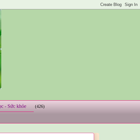
ọc - Sức khỏe
(426)