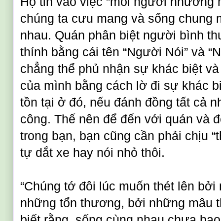
Họ tin vào việc “mỗi người nhường 
chúng ta cưu mang và sống chung m
nhau. Quán phân biệt người bình t
thính bằng cái tên “Người Nói” và “
chẳng thể phủ nhận sự khác biệt và
của mình bằng cách lờ đi sự khác bi
tồn tại ở đó, nếu đánh đồng tất cả n
công. Thế nên để đến với quán và đ
trong bạn, bạn cũng cần phải chịu “t
tự dắt xe hay nói nhỏ thôi.
“Chúng tớ đôi lúc muốn thét lên bởi
những tổn thương, bởi những mâu t
biết rằng, sống cùng nhau chưa bao 