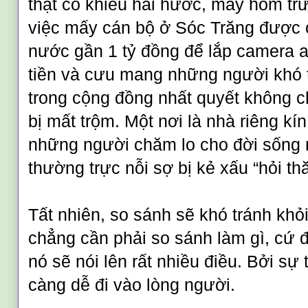
thật có khiếu hài hước, mấy hôm trư
việc mấy cán bộ ở Sóc Trăng được
nước gần 1 tỷ đồng để lắp camera a
tiền và cưu mang những người khó
trong cộng đồng nhất quyết không c
bị mất trộm. Một nơi là nhà riêng k
những người chăm lo cho đời sống 
thường trực nỗi sợ bị kẻ xấu “hỏi t
Tất nhiên, so sánh sẽ khó tránh khỏ
chẳng cần phải so sánh làm gì, cứ 
nó sẽ nói lên rất nhiều điều. Bởi sự 
càng dễ đi vào lòng người.