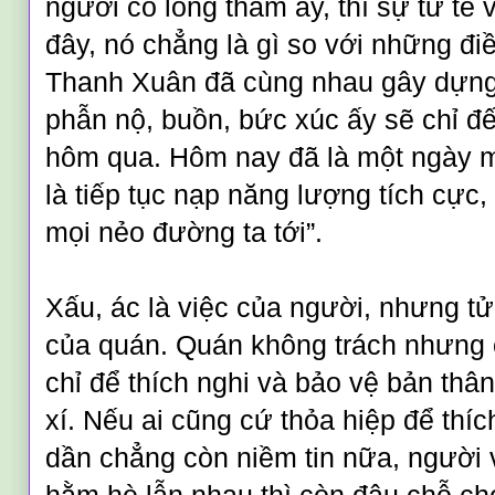
người có lòng tham ấy, thì sự tử tế
đây, nó chẳng là gì so với những đi
Thanh Xuân đã cùng nhau gây dựn
phẫn nộ, buồn, bức xúc ấy sẽ chỉ đ
hôm qua. Hôm nay đã là một ngày m
là tiếp tục nạp năng lượng tích cực,
mọi nẻo đường ta tới”.
Xấu, ác là việc của người, nhưng tử
của quán. Quán không trách nhưng 
chỉ để thích nghi và bảo vệ bản thâ
xí. Nếu ai cũng cứ thỏa hiệp để thíc
dần chẳng còn niềm tin nữa, người 