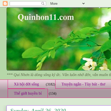
*** Qui Nhơn là dòng sông ký ức. Vẫn luôn nhớ đến, vẫn muốn 
Xã hội đời sống
Truyện ngắn - Tùy bút - thơ
(3182)
Thế giới huyền bí
(134)
Sunday, April 26, 2020