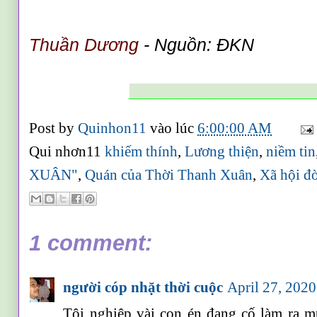
Thuần Dương
-
Nguồn: ĐKN
______________________
Post by
Quinhon11
vào lúc
6:00:00 AM
Qui nhơn11
khiếm thính
,
Lương thiện
,
niềm tin
XUÂN"
,
Quán của Thời Thanh Xuân
,
Xã hội đ
1 comment:
người cóp nhặt thời cuộc
April 27, 202
Tội nghiệp vài con én đang cố làm ra m