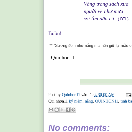
Vàng trang sách xưa
người về như mưa
soi tìm dấu cũ..
( DTL)
Buồn!
** "Sương đêm nhớ nắng mai nên giữ lại mầu 
Quinhon11
___________________
Post by
Quinhon11
vào lúc
4:30:00 AM
Qui nhơn11
kỷ niệm
,
nắng
,
QUINHON11
,
tình b
No comments: