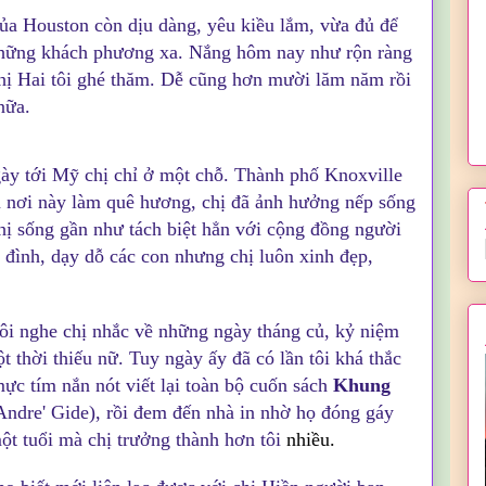
ủa Houston còn dịu dàng, yêu kiều lắm, vừa đủ để
hững khách phương xa. Nắng hôm nay như rộn ràng
hị Hai tôi ghé thăm.
Dễ cũng hơn mười lăm năm rồi
 nữa.
ngày tới Mỹ chị chỉ ở một chỗ. Thành phố Knoxville
n nơi này làm quê hương, chị đã ảnh hưởng nếp sống
ị sống gần như tách biệt hẳn với cộng đồng người
a đình, dạy dỗ các con nhưng chị luôn xinh đẹp,
ôi nghe chị nhắc về những ngày tháng củ, kỷ niệm
 thời thiếu nữ. Tuy ngày ấy đã có lần tôi khá thắc
ực tím nắn nót viết lại toàn bộ cuốn sách
Khung
 Andre' Gide), rồi đem đến nhà in nhờ họ đóng gáy
ột tuổi mà chị trưởng thành hơn tôi
nhiều.