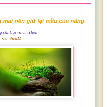
mai nên giữ lại mầu của nắng
ng chị Hai và chị Hiền
Quinhon11