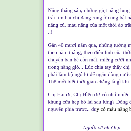
Nắng tháng sáu, những giọt nắng lung l
trái tim hai chị đang rung ở cung bật
nắng củ, màu nắng của một thời áo trắ
..!
Gần 40 mươi năm qua, những tưởng mộ
theo năm tháng, theo điêu linh của thờ
chuyện bạn bè còn mất, miệng cười nh
trong nắng gió... Lúc chia tay thấy chị
phải làm bộ ngó lơ để ngăn dòng nước 
Thế mới biết thời gian chẳng là gì khi 
Chị Hai ơi, Chị Hìền ơi! có nhớ nhiều
khung cửa hẹp bỏ lại sau lưng? Dòng đờ
nguyên phía trước.. du
y có màu nắng b
Người về như bụi