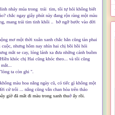
inh nhảy múa trong trái tim, tôi tự hỏi không biết
 nào? chắc ngay giây phút này đang rộn ràng một màu
ng, mang trái tim tinh khôi .. bở ngỡ bước vào đời
ng mơ một thời xuân xanh chắc hẳn cũng tàn phai
i cuộc, nhưng hôm nay nhìn hai chị bồi hồi hỏi
ưng mắt se cay, lóng lánh xa đưa những cánh buồm
 Hiền khóc chị Hai cũng khóc theo... và tôi cũng
mắt...
"lòng ta còn ghi ".
 không màu hoa nắng ngày cũ, có tiếc gì không một
i cứ trôi ... nắng cũng vẫn chan hòa trên thảo
ây giờ đã mất đi màu trong xanh thu
ở
ấy rồi.