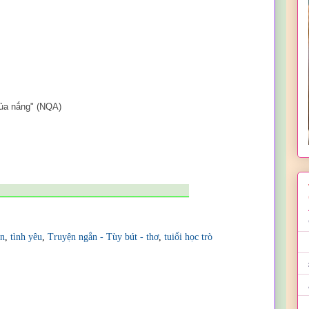
của nắng"
(NQA)
_______________________________
ạn
,
tình yêu
,
Truyện ngắn - Tùy bút - thơ
,
tuiổi học trò