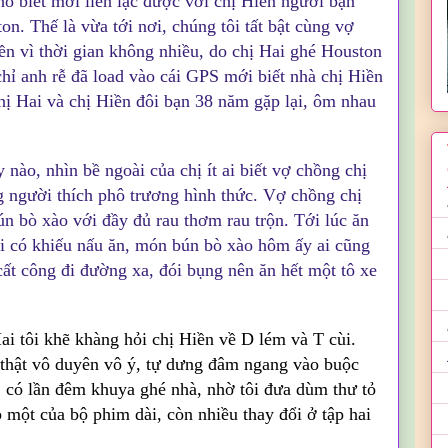
ho biết mới liên lạc được với chị Hiền người bạn
n. Thế là vừa tới nơi, chúng tôi tất bật cùng vợ
n vì thời gian không nhiều, do chị Hai ghé Houston
 chỉ anh rễ đã load vào cái GPS mới biết nhà chị Hiền
Chị Hai và chị Hiền đôi bạn 38 năm gặp lại, ôm nhau
 nào, nhìn bề ngoài của chị ít ai biết vợ chồng chị
g người thích phô trương hình thức. Vợ chồng chị
ún bò xào với đầy đủ rau thơm rau trộn. Tới lúc ăn
i có khiếu nấu ăn, món bún bò xào hôm ấy ai cũng
cất công đi đường xa, đói bụng nên ăn hết một tô xe
ai tôi khẽ khàng hỏi chị Hiền về D lém và T cùi.
h thật vô duyên vô ý, tự dưng đâm ngang vào buộc
 có lần đêm khuya ghé nhà, nhờ tôi đưa dùm thư tỏ
p một của bộ phim dài, còn nhiều thay đổi ở tập hai