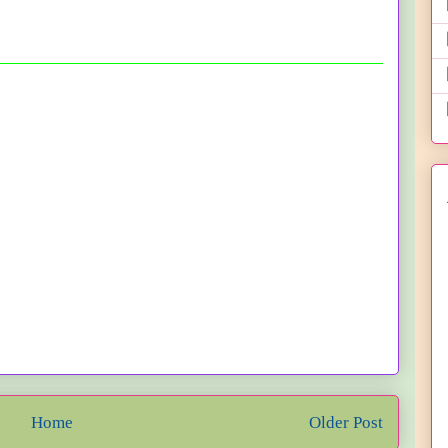
Home
Older Post