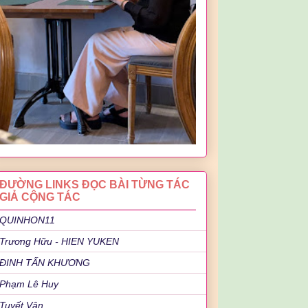
ĐƯỜNG LINKS ĐỌC BÀI TỪNG TÁC
GIẢ CỘNG TÁC
QUINHON11
Trương Hữu - HIEN YUKEN
ĐINH TẤN KHƯƠNG
Phạm Lê Huy
Tuyết Vân