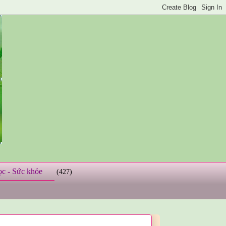
ọc - Sức khỏe
(427)