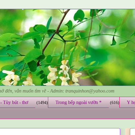
nhớ đến, vẫn muốn tìm về - Admin: tranquinhon@yahoo.com
- Tùy bút - thơ
Trong bếp ngoài vườn *
Y h
(1494)
(616)