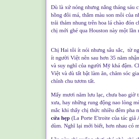
Dù là xứ nóng nhưng nắng tháng sáu c
hồng đôi má, thắm màu son môi của n
trải thảm nhung trên hoa lá chào đón c
chị mới ghé qua Houston này một lần
Chị Hai tôi ít nói nhưng sâu sắc, từ 
ít người Việt nên sau hơn 35 năm nhậ
và suy nghĩ của người Mỹ khá đậm. Ch
Việt và dù tất bật làm ăn, chăm sóc gi
chỉnh chu
tươm tất.
Mấy mươi năm lưu lạc, chưa bao giờ t
xưa, hay những rung động nao lòng một
mắc khi thấy chị thức nhiều đêm pha m
cửa hẹp
(La Porte E'troite của tác giả
dùm. Nghĩ lại mới biết, hơn nhau có m