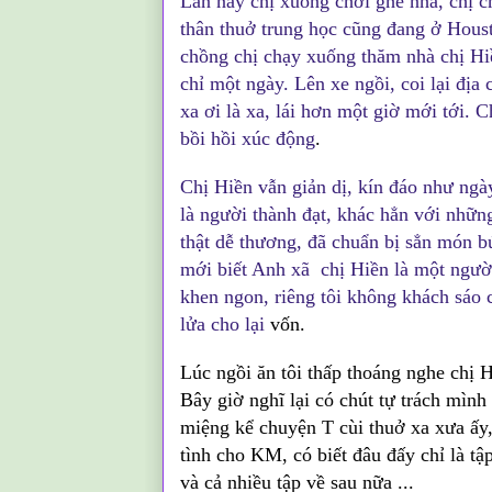
Lần này chị xuống chơi ghé nhà, chị c
thân thuở trung học cũng đang ở Housto
chồng chị chạy xuống thăm nhà chị Hiề
chỉ một ngày. Lên xe ngồi, coi lại địa
xa ơi là xa, lái hơn một giờ mới tới. 
bồi hồi xúc động
.
Chị Hiền vẫn giản dị, kín đáo như ngày
là người thành đạt, khác hẳn với nhữn
thật dễ thương, đã chuẩn bị sẳn món b
mới biết Anh xã chị Hiền là một ngườ
khen ngon, riêng tôi không khách sáo 
lửa cho lại
vốn.
Lúc ngồi ăn tôi thấp thoáng nghe chị H
Bây giờ nghĩ lại có chút tự trách mìn
miệng kể chuyện T cùi thuở xa xưa ấy,
tình cho KM, có biết đâu đấy chỉ là tậ
và cả nhiều tập về sau nữa ...