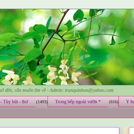
nhớ đến, vẫn muốn tìm về - Admin: tranquinhon@yahoo.com
- Tùy bút - thơ
Trong bếp ngoài vườn *
Y h
(1493)
(616)