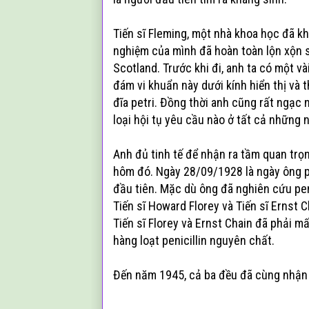
Tiến sĩ Fleming, một nhà khoa học đã k
nghiệm của mình đã hoàn toàn lộn xộn s
Scotland. Trước khi đi, anh ta có một và
đám vi khuẩn này dưới kính hiển thị và
đĩa petri. Đồng thời anh cũng rất ngạc
loại hội tụ yêu cầu nào ở tất cả những 
Anh đủ tinh tế để nhận ra tầm quan trọ
hôm đó. Ngày 28/09/1928 là ngày ông ph
đầu tiên. Mặc dù ông đã nghiên cứu pen
Tiến sĩ Howard Florey và Tiến sĩ Ernst 
Tiến sĩ Florey và Ernst Chain đã phải 
hàng loạt penicillin nguyên chất.
Đến năm 1945, cả ba đều đã cùng nhận 