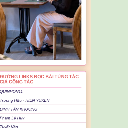
ĐƯỜNG LINKS ĐỌC BÀI TỪNG TÁC
GIẢ CỘNG TÁC
QUINHON11
Trương Hữu - HIEN YUKEN
ĐINH TẤN KHƯƠNG
Phạm Lê Huy
Tuyết Vân