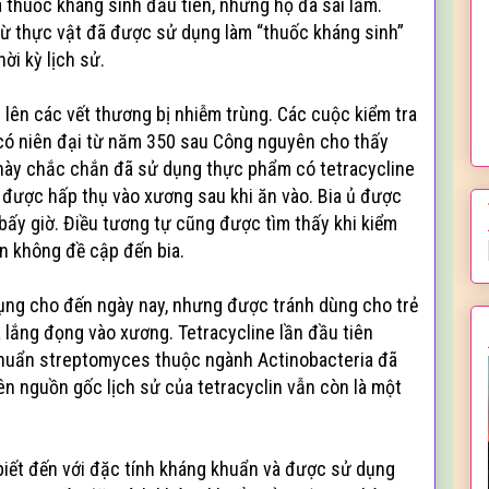
là thuốc kháng sinh đầu tiên, nhưng họ đã sai lầm.
từ thực vật đã được sử dụng làm “thuốc kháng sinh”
ời kỳ lịch sử.
 lên các vết thương bị nhiễm trùng. Các cuộc kiểm tra
có niên đại từ năm 350 sau Công nguyên cho thấy
 này chắc chắn đã sử dụng thực phẩm có tetracycline
ẽ được hấp thụ vào xương sau khi ăn vào. Bia ủ được
bấy giờ. Điều tương tự cũng được tìm thấy khi kiểm
ên không đề cập đến bia.
ụng cho đến ngày nay, nhưng được tránh dùng cho trẻ
à lắng đọng vào xương. Tetracycline lần đầu tiên
khuẩn streptomyces thuộc ngành Actinobacteria đã
iên nguồn gốc lịch sử của tetracyclin vẫn còn là một
 biết đến với đặc tính kháng khuẩn và được sử dụng