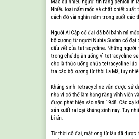
Mặc dù nhiều người tin rằng penicillin 
Nhiều loại nấm mốc và chất chiết xuất 
cách đó vài nghìn năm trong suốt các th
Người Ai Cập cổ đại đã bôi bánh mì mốc
bộ xương từ người Nubia Sudan cổ đại 
dấu vết của tetracycline. Những người
trong chế độ ăn uống vì tetracycline s
cho là thức uống chứa tetracycline lúc 
tra các bộ xương từ thời La Mã, tuy nhi
Kháng sinh Tetracycline vẫn được sử d
nhỏ vì có thể làm hỏng răng vĩnh viễn v
được phát hiện vào năm 1948. Các xạ 
sản xuất ra loại kháng sinh này. Tuy nh
bí ẩn.
Từ thời cổ đại, mật ong từ lâu đã được