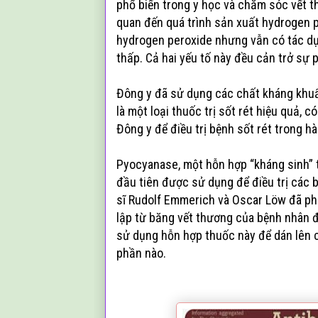
phổ biến trong y học và chăm sóc vết t
quan đến quá trình sản xuất hydrogen p
hydrogen peroxide nhưng vẫn có tác d
thấp. Cả hai yếu tố này đều cản trở sự p
Đông y đã sử dụng các chất kháng khuẩn
là một loại thuốc trị sốt rét hiệu quả,
Đông y để điều trị bệnh sốt rét trong h
Pyocyanase, một hỗn hợp “kháng sinh” t
đầu tiên được sử dụng để điều trị các 
sĩ Rudolf Emmerich và Oscar Löw đã phá
lập từ băng vết thương của bệnh nhân đ
sử dụng hỗn hợp thuốc này để dán lên 
phần nào.