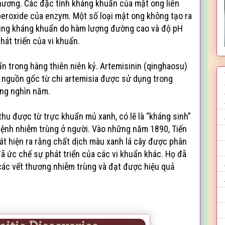
hương. Các đặc tính kháng khuẩn của mật ong liên
eroxide của enzym. Một số loại mật ong không tạo ra
ụng kháng khuẩn do hàm lượng đường cao và độ pH
hát triển của vi khuẩn.
 trong hàng thiên niên kỷ. Artemisinin (qinghaosu)
 có nguồn gốc từ chi artemisia được sử dụng trong
àng nghìn năm.
hu được từ trực khuẩn mủ xanh, có lẽ là “kháng sinh”
bệnh nhiễm trùng ở người. Vào những năm 1890, Tiến
t hiện ra rằng chất dịch màu xanh lá cây được phân
ã ức chế sự phát triển của các vi khuẩn khác. Họ đã
các vết thương nhiễm trùng và đạt được hiệu quả