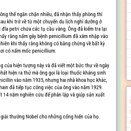
hông thể ngăn chặn nhiều, đã nhận thấy phòng thí
au khi trở về từ một chuyến du lịch nghỉ dưỡng ở
i đĩa petri chứa các tụ cầu vàng. Ông đã kiểm tra lại
 thấy rằng nấm gây bệnh penicillium đã xâm nhập vào
 nhiên khi thấy rằng không có bằng chứng về bất kỳ
nơi có nấm mốc penicillium.
ng của hiện tượng này và đã viết một bức thư về ngày
át hiện ra thứ mà ông gọi là loại thuốc kháng sinh
icillin vào năm 1935, nhưng hai nhà khoa học khác,
Chain đã tiếp tục công việc của ông vào năm 1929.
mất 14 năm nghiên cứu để phân lập và giúp sản xuất
giải thưởng Nobel cho những cống hiến của họ.