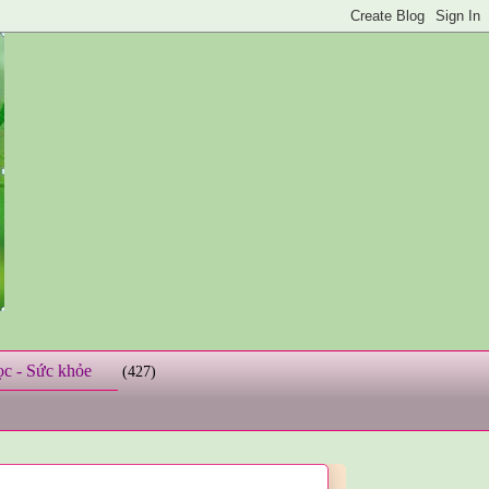
ọc - Sức khỏe
(427)