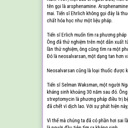
tên gọi là arsphenamine. Arsphenamine
mai. Tiến sĩ Ehrlich không gọi đây là t
chất hóa học như một liệu pháp.
Tiến sĩ Erlich muốn tìm ra phương pháp 
Ông đã thử nghiệm trên một dẫn xuất từ
lần thử nghiệm, ông cũng tìm ra một phư
Đó là neosalvarsan, một dạng tan hơn và
Neosalvarsan cũng là loại thuốc được kê
Tiến sĩ Selman Waksman, một người Nga
kháng sinh khoảng 30 năm sau đó. Ông đ
streptomycin là phương pháp điều trị bệ
đã chết vì dịch lao. Với sự phát hiện nà
Vì thế mà chúng ta đã có phần hơi sai l
là người đầu tiên tìm ra kháng sinh.