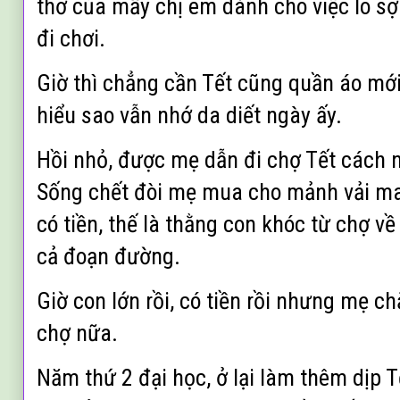
thơ của mấy chị em dành cho việc lo sợ
đi chơi.
Giờ thì chẳng cần Tết cũng quần áo m
hiểu sao vẫn nhớ da diết ngày ấy.
Hồi nhỏ, được mẹ dẫn đi chợ Tết cách n
Sống chết đòi mẹ mua cho mảnh vải m
có tiền, thế là thằng con khóc từ chợ về
cả đoạn đường.
Giờ con lớn rồi, có tiền rồi nhưng mẹ c
chợ nữa.
Năm thứ 2 đại học, ở lại làm thêm dịp 