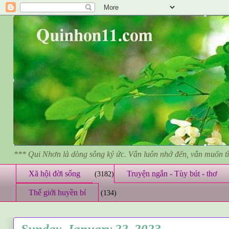
*** Qui Nhơn là dòng sông ký ức. Vẫn luôn nhớ đến, vẫn muốn 
Xã hội đời sống
Truyện ngắn - Tùy bút - thơ
(3182)
Thế giới huyền bí
(134)
Sunday, January 22, 2023