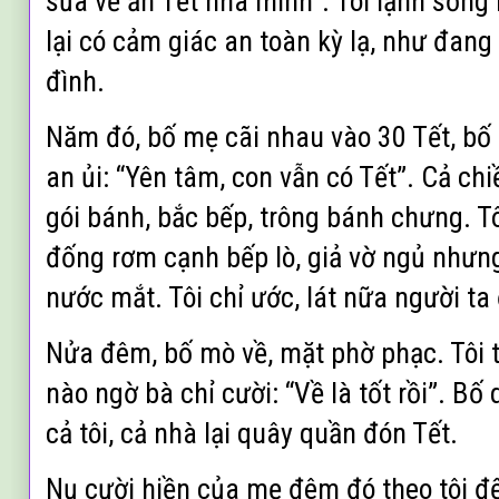
sủa về ăn Tết nhà mình”. Tôi lạnh sốn
lại có cảm giác an toàn kỳ lạ, như đang
đình.
Năm đó, bố mẹ cãi nhau vào 30 Tết, bố 
an ủi: “Yên tâm, con vẫn có Tết”. Cả c
gói bánh, bắc bếp, trông bánh chưng. T
đống rơm cạnh bếp lò, giả vờ ngủ nhưn
nước mắt. Tôi chỉ ước, lát nữa người t
Nửa đêm, bố mò về, mặt phờ phạc. Tôi 
nào ngờ bà chỉ cười: “Về là tốt rồi”. B
cả tôi, cả nhà lại quây quần đón Tết.
Nụ cười hiền của mẹ đêm đó theo tôi đ