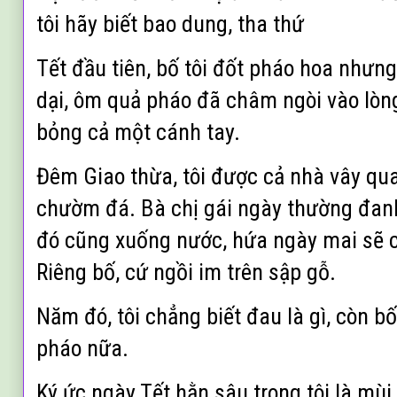
tôi hãy biết bao dung, tha thứ
Tết đầu tiên, bố tôi đốt pháo hoa nhưng 
dại, ôm quả pháo đã châm ngòi vào lòng.
bỏng cả một cánh tay.
Đêm Giao thừa, tôi được cả nhà vây qua
chườm đá. Bà chị gái ngày thường đan
đó cũng xuống nước, hứa ngày mai sẽ ch
Riêng bố, cứ ngồi im trên sập gỗ.
Năm đó, tôi chẳng biết đau là gì, còn b
pháo nữa.
Ký ức ngày Tết hằn sâu trong tôi là mùi