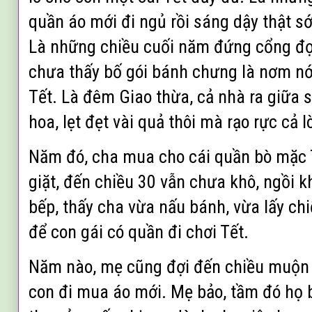
quần áo mới đi ngủ rồi sáng dậy thật 
Là những chiều cuối năm đứng cổng đợi
chưa thấy bố gói bánh chưng là nơm n
Tết. Là đêm Giao thừa, cả nhà ra giữa
hoa, lẹt đẹt vài quả thôi mà rạo rực cả l
Năm đó, cha mua cho cái quần bò mặc 
giặt, đến chiều 30 vẫn chưa khô, ngồi 
bếp, thấy cha vừa nấu bánh, vừa lấy ch
để con gái có quần đi chơi Tết.
Năm nào, mẹ cũng đợi đến chiều muộn
con đi mua áo mới. Mẹ bảo, tầm đó họ bá