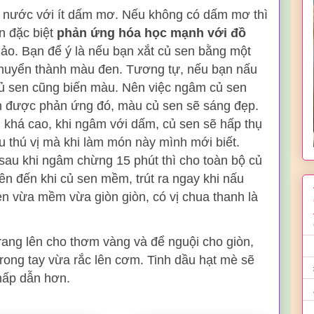
âm nước với ít dấm mơ. Nếu không có dấm mơ thì
n đặc biệt
phản ứng hóa học mạnh với đồ
ảo. Bạn để ý là nếu bạn xắt củ sen bằng một
 chuyển thành màu đen. Tương tự, nếu bạn nấu
 củ sen cũng biến màu. Nên việc ngâm củ sen
n được phản ứng đó, màu củ sen sẽ sáng đẹp.
 khá cao, khi ngâm với dấm, củ sen sẽ hấp thụ
u thú vị mà khi làm món này mình mới biết.
 sau khi ngâm chừng 15 phút thì cho toàn bộ củ
ên đến khi củ sen mềm, trút ra ngay khi nấu
n vừa mềm vừa giòn giòn, có vị chua thanh là
ang lên cho thơm vàng và để nguội cho giòn,
trong tay vừa rắc lên cơm. Tinh dầu hạt mè sẽ
hấp dẫn hơn.