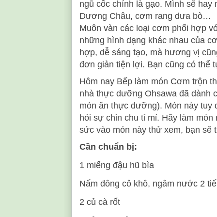
ngũ cốc chính là gạo. Mình sẽ hay
Dương Châu, cơm rang dưa bò…
Muôn vàn các loại cơm phối hợp với
những hình dạng khác nhau của cơm
hợp, dễ sáng tạo, mà hương vị cũng
đơn giản tiện lợi. Bạn cũng có thể
Hôm nay Bếp làm món Cơm trộn thự
nhà thực dưỡng Ohsawa đã dành cả
món ăn thực dưỡng). Món này tuy 
hỏi sự chỉn chu tỉ mỉ. Hãy làm món 
sức vào món này thử xem, bạn sẽ t
Cần chuẩn bị:
1 miếng đậu hũ bìa
Nấm đông cô khô, ngâm nước 2 ti
2 củ cà rốt