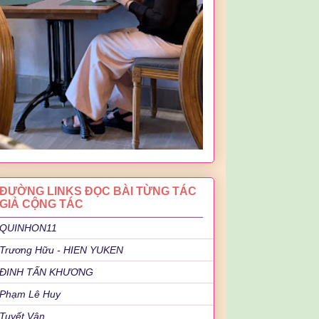
ĐƯỜNG LINKS ĐỌC BÀI TỪNG TÁC
GIẢ CỘNG TÁC
QUINHON11
Trương Hữu - HIEN YUKEN
ĐINH TẤN KHƯƠNG
Phạm Lê Huy
Tuyết Vân