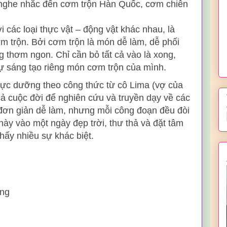
 nghe nhắc đến cơm trộn Hàn Quốc, cơm chiên
 các loại thực vật – động vật khác nhau, là
 trộn. Bởi cơm trộn là món dễ làm, dễ phối
 thơm ngon. Chỉ cần bỏ tất cả vào là xong,
 tự sáng tạo riêng món cơm trộn của mình.
c dưỡng theo công thức từ cô Lima (vợ của
 cuộc đời để nghiên cứu và truyền dạy về các
đơn giản dễ làm, nhưng mỗi công đoạn đều đòi
này vào một ngày đẹp trời, thư thả và đặt tâm
hấy nhiều sự khác biệt.
ếng