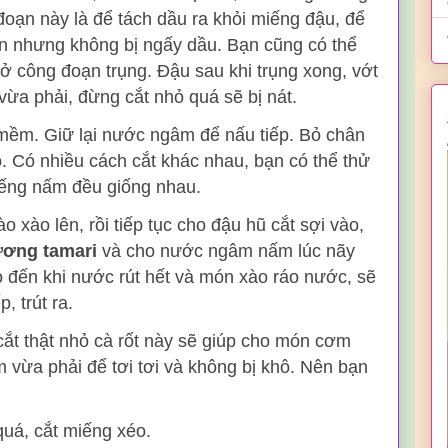
oạn này là để tách dầu ra khỏi miếng đậu, để
án nhưng không bị ngấy dầu. Bạn cũng có thể
ở công đoạn trụng. Đậu sau khi trụng xong, vớt
c vừa phải, đừng cắt nhỏ quá sẽ bị nát.
m. Giữ lại nước ngâm để nấu tiếp. Bỏ chân
. Có nhiều cách cắt khác nhau, bạn có thể thử
iếng nấm đều giống nhau.
 xào lên, rồi tiếp tục cho đậu hũ cắt sợi vào,
ơng tamari
và cho nước ngâm nấm lúc nãy
o đến khi nước rút hết và món xào ráo nước, sẽ
, trút ra.
 cắt thật nhỏ cà rốt này sẽ giúp cho món cơm
m vừa phải để tơi tơi và không bị khô. Nên bạn
uá, cắt miếng xéo.