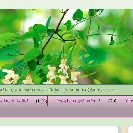
nhớ đến, vẫn muốn tìm về - Admin: tranquinhon@yahoo.com
- Tùy bút - thơ
Trong bếp ngoài vườn *
Y h
(1493)
(616)