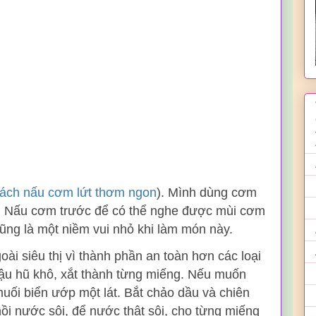
ách nấu cơm lứt thơm ngon
). Mình dùng cơm
n. Nấu cơm trước để có thể nghe được mùi cơm
cũng là một niềm vui nhỏ khi làm món này.
oài siêu thị vì thành phần an toàn hơn các loại
đậu hũ khô, xắt thành từng miếng. Nếu muốn
uối biển ướp một lát. Bắt chảo dầu và chiên
nồi nước sôi, để nước thật sôi, cho từng miếng