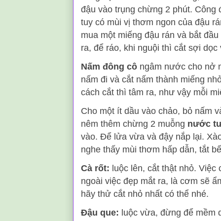
đậu vào trụng chừng 2 phút. Công đ
tuy có mùi vị thơm ngon của đậu r
mua một miếng đậu rán và bắt đầu 
ra, để ráo, khi nguội thì cắt sợi dọ
Nấm đông cô
ngâm nước cho nở mề
nấm đi và cắt nấm thành miếng nhỏ
cách cắt thì tâm ra, như vậy mỗi m
Cho một ít dầu vào chảo, bỏ nấm vào
nêm thêm chừng 2 muỗng
nước tư
vào. Để lửa vừa và đậy nắp lại. Xà
nghe thấy mùi thơm hấp dẫn, tắt bếp
Cà rốt:
luộc lên, cắt thật nhỏ. Việc
ngoài việc đẹp mắt ra, là cơm sẽ ẩ
hãy thử cắt nhỏ nhất có thể nhé.
Đậu que:
luộc vừa, đừng để mềm q