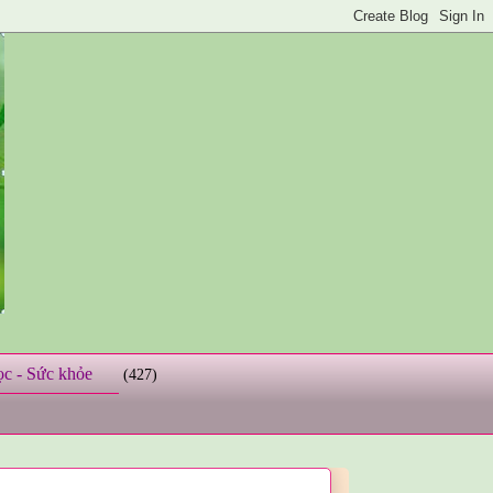
ọc - Sức khỏe
(427)