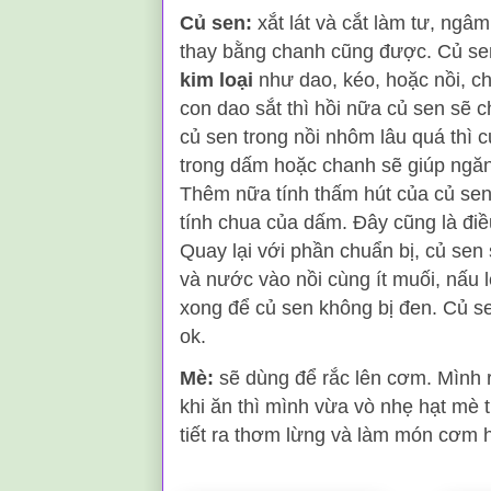
Củ sen:
xắt lát và cắt làm tư, ng
thay bằng chanh cũng được. Củ se
kim loại
như dao, kéo, hoặc nồi, ch
con dao sắt thì hồi nữa củ sen sẽ
củ sen trong nồi nhôm lâu quá thì
trong dấm hoặc chanh sẽ giúp ngă
Thêm nữa tính thấm hút của củ sen
tính chua của dấm. Đây cũng là điề
Quay lại với phần chuẩn bị, củ sen
và nước vào nồi cùng ít muối, nấu l
xong để củ sen không bị đen. Củ se
ok.
Mè:
sẽ dùng để rắc lên cơm. Mình r
khi ăn thì mình vừa vò nhẹ hạt mè 
tiết ra thơm lừng và làm món cơm 