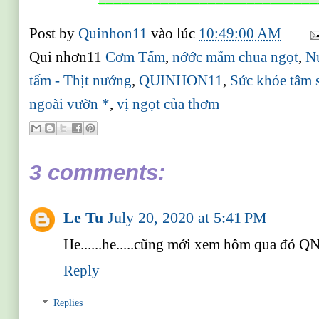
Post by
Quinhon11
vào lúc
10:49:00 AM
Qui nhơn11
Cơm Tấm
,
nớớc mắm chua ngọt
,
N
tấm - Thịt nướng
,
QUINHON11
,
Sức khỏe tâm 
ngoài vườn *
,
vị ngọt của thơm
3 comments:
Le Tu
July 20, 2020 at 5:41 PM
He......he.....cũng mới xem hôm qua đó QN
Reply
Replies