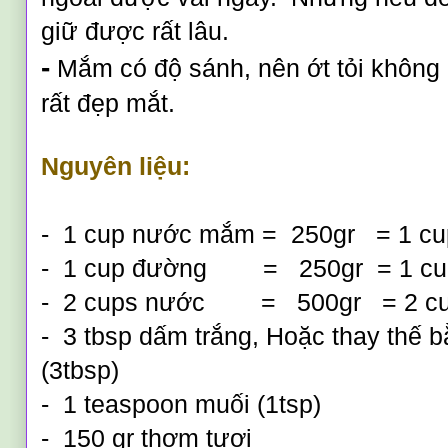
giữ được rất lâu.
-
Mắm có độ sánh, nên ớt tỏi không
rất đẹp mắt.
Nguyên liệu:
-  1 cup n
ước mắm
 =  250gr   = 1 c
-  1 cup 
đường
        =   250gr  = 1 c
-  2 cups n
ước
        =   500gr   = 2 
-  3 tbsp d
ấm trắng
, Ho
ặc 
(3tbsp)
-  1 teaspoon mu
ối
 (1tsp)
-  150 gr thơm tươi 
