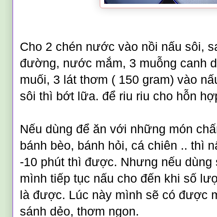
Cho 2 chén nước vào nồi nấu sôi, 
đường, nước mắm, 3 mu
ỗng canh 
muối, 3 lát thơm ( 150 gram)
vào nấu
sôi thì bớt lữa. để riu riu cho hỗn hợ
Nếu dùng để ăn với những món c
bánh bèo, bánh hỏi, cá chiên .. thì
-10 phút thì được. Nhưng nếu dùng
mình tiế
p tục nấu cho đến khi số lư
là đư
ợc. Lúc này mình sẽ có được 
sánh dẻo, thơm ngon.