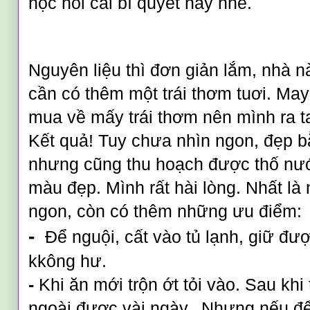
học hỏi cái bí quyết này nh
é.
Nguy
ên liệu thì đơn giản lắm, nhà 
cần có thêm một trái thơm tuơi. May
mua về mấy trái thơm nên mình ra t
Kết quả! Tuy chưa nhìn ngon, đẹp b
nhưng cũng thu hoạch được thố nư
màu đẹp. Mình rất hài lòng. Nhất là
ngon, còn có thêm những ưu điểm:
-
Để nguội, cất vào tủ lạnh, giữ
được
kkông hư.
-
Khi ăn mới trộn ớt tỏi vào. Sau khi 
ngoài được vài ngày. Nhưng nếu để