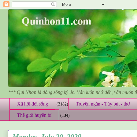
*** Qui Nhơn là dòng sông ký ức. Vẫn luôn nhớ đến, vẫn muốn 
Xã hội đời sống
Truyện ngắn - Tùy bút - thơ
(3182)
Thế giới huyền bí
(134)
Monday, July 20, 2020