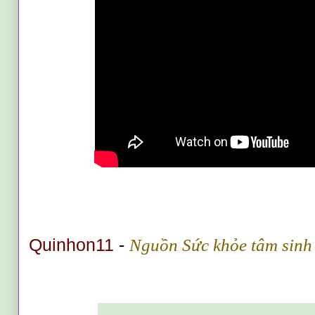
Quinhon11
-
Nguồn
Sức khỏe tâm sinh
____________________________