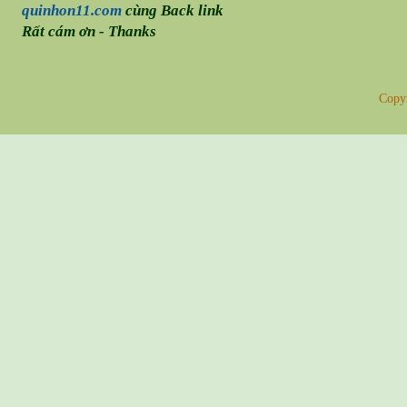
quinhon11.com
cùng Back link
Rất cám ơn - Thanks
Copy