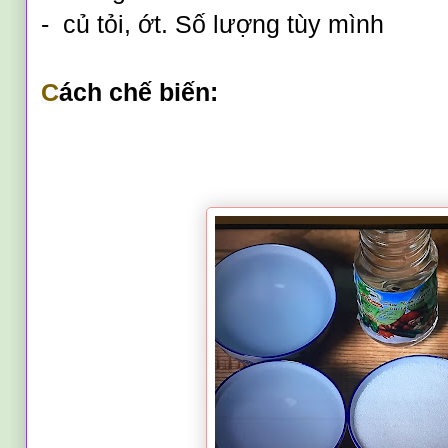
-  c
ủ
 t
ỏi, ớt. Số lượng tùy mình 
C
ách chế biến: