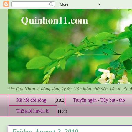
*** Qui Nhơn là dòng sông ký ức. Vẫn luôn nhớ đến, vẫn muốn 
Xã hội đời sống
Truyện ngắn - Tùy bút - thơ
(3182)
Thế giới huyền bí
(134)
Friday, August 2, 2019