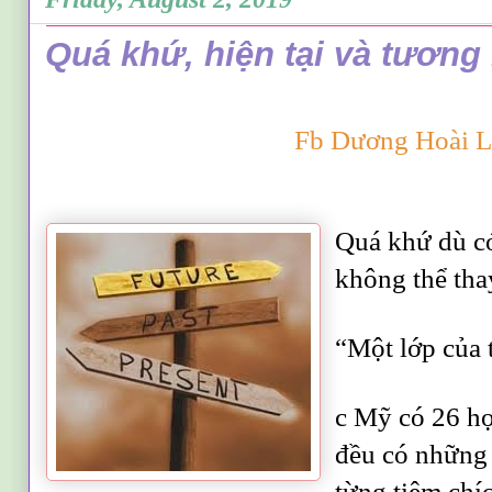
Quá khứ, hiện tại và tương 
Fb Dương Hoài L
Quá khứ dù c
không thể thay
“Một lớp của 
c Mỹ có 26 họ
đều có những 
từng tiêm chíc