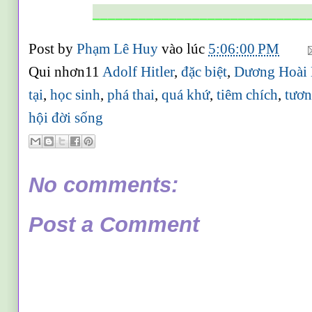
____________________________
Post by
Phạm Lê Huy
vào lúc
5:06:00 PM
Qui nhơn11
Adolf Hitler
,
đặc biệt
,
Dương Hoài
tại
,
học sinh
,
phá thai
,
quá khứ
,
tiêm chích
,
tươn
hội đời sống
No comments:
Post a Comment