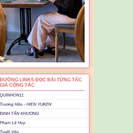
ĐƯỜNG LINKS ĐỌC BÀI TỪNG TÁC
GIẢ CỘNG TÁC
QUINHON11
Trương Hữu - HIEN YUKEN
ĐINH TẤN KHƯƠNG
Phạm Lê Huy
Tuyết Vân