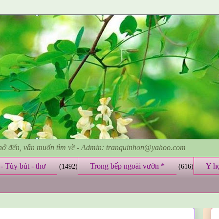
nhớ đến, vẫn muốn tìm về - Admin: tranquinhon@yahoo.com
- Tùy bút - thơ
Trong bếp ngoài vườn *
Y h
(1492)
(616)