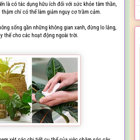
ến là có tác dụng hữu ích đối với sức khỏe tâm thần,
g thậm chí có thể làm giảm nguy cơ trầm cảm.
không sống gần những không gian xanh, đừng lo lắng,
ay thế cho các hoạt động ngoài trời.
em xét các chi tiết cụ thể của việc chăm sóc cây