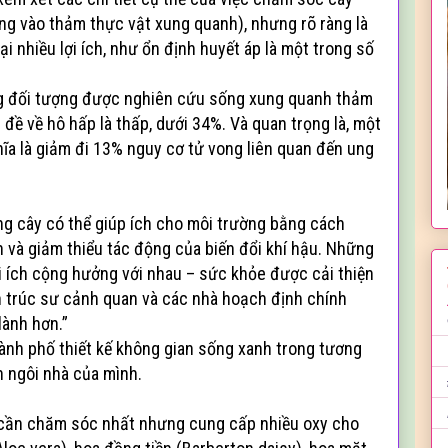
ung vào thảm thực vật xung quanh), nhưng rõ ràng là
i nhiều lợi ích, như ổn định huyết áp là một trong số
g đối tượng được nghiên cứu sống xung quanh thảm
đề về hô hấp là thấp, dưới 34%. Và quan trọng là, một
a là giảm đi 13% nguy cơ tử vong liên quan đến ung
ồng cây có thể giúp ích cho môi trường bằng cách
n và giảm thiểu tác động của biến đổi khí hậu. Những
ợi ích cộng hưởng với nhau – sức khỏe được cải thiện
n trúc sư cảnh quan và các nhà hoạch định chính
lành hơn.”
ành phố thiết kế không gian sống xanh trong tương
nh ngôi nhà của mình.
t cần chăm sóc nhất nhưng cung cấp nhiều oxy cho