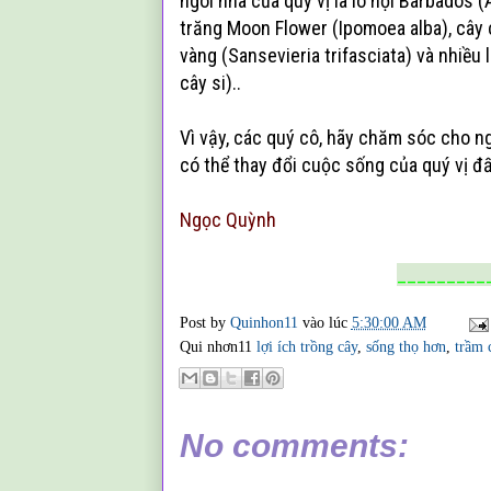
ngôi nhà của quý vị là lô hội Barbados (
trăng Moon Flower (Ipomoea alba), cây c
vàng (Sansevieria trifasciata) và nhiều
cây si)..
Vì vậy, các quý cô, hãy chăm sóc cho ng
có thể thay đổi cuộc sống của quý vị đấ
Ngọc Quỳnh
_________
Post by
Quinhon11
vào lúc
5:30:00 AM
Qui nhơn11
lợi ích trồng cây
,
sống thọ hơn
,
trầm 
No comments: