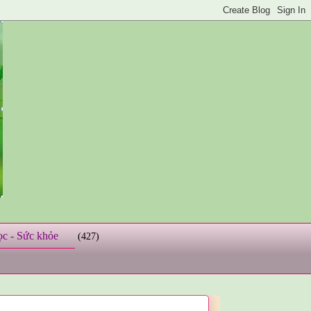
ọc - Sức khỏe
(427)