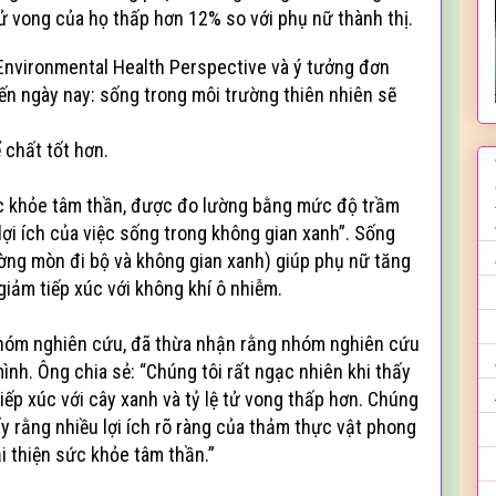
 tử vong của họ thấp hơn 12% so với phụ nữ thành thị.
Environmental Health Perspective và ý tưởng đơn
ến ngày nay: sống trong môi trường thiên nhiên sẽ
ể chất tốt hơn.
sức khỏe tâm thần, được đo lường bằng mức độ trầm
ợi ích của việc sống trong không gian xanh”. Sống
ờng mòn đi bộ và không gian xanh) giúp phụ nữ tăng
giảm tiếp xúc với không khí ô nhiễm.
hóm nghiên cứu, đã thừa nhận rằng nhóm nghiên cứu
ình. Ông chia sẻ: “Chúng tôi rất ngạc nhiên khi thấy
tiếp xúc với cây xanh và tỷ lệ tử vong thấp hơn. Chúng
y rằng nhiều lợi ích rõ ràng của thảm thực vật phong
i thiện sức khỏe tâm thần.”