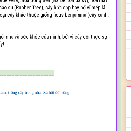
Aloe vera), hoa đồng tiền (Barberton daisy), hoa mặt
ao su (Rubber Tree), cây lưỡi cọp hay hổ vĩ mép lá
 loại cây khác thuộc giống ficus benjamina (cây xanh,
ôi nhà và sức khỏe của mình, bởi vì cây cối thực sự
y!
_____________________
cảm
,
trồng cây trong nhà
,
Xã hội đời sống