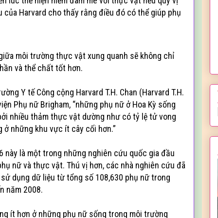
ến lúc thể hiện niềm đam mê với thực vật nếu quý vị
u của Harvard cho thấy rằng điều đó có thể giúp phụ
 giữa môi trường thực vật xung quanh sẽ không chỉ
hần và thể chất tốt hơn.
ường Y tế Công cộng Harvard T.H. Chan (Harvard T.H.
 viện Phụ nữ Brigham, “những phụ nữ ở Hoa Kỳ sống
ởi nhiều thảm thực vật dường như có tỷ lệ tử vong
 ở những khu vực ít cây cối hơn.”
 này là một trong những nghiên cứu quốc gia đầu
phụ nữ và thực vật. Thú vị hơn, các nhà nghiên cứu đã
sử dụng dữ liệu từ tổng số 108,630 phụ nữ trong
ến năm 2008.
ong ít hơn ở những phụ nữ sống trong môi trường