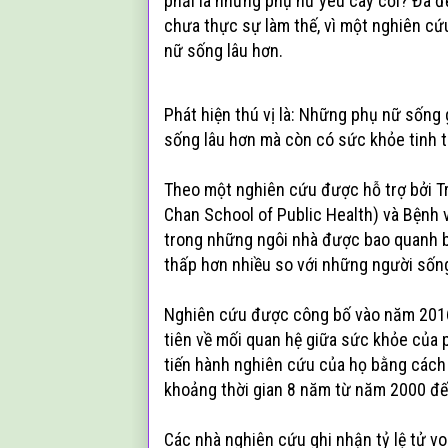
phải là những phụ nữ yêu cây cối? Đã đ
chưa thực sự làm thế, vì một nghiên cứ
nữ sống lâu hơn.
Phát hiện thú vị là: Những phụ nữ sống
sống lâu hơn mà còn có sức khỏe tinh t
Theo một nghiên cứu được hỗ trợ bởi Tr
Chan School of Public Health) và Bệnh
trong những ngôi nhà được bao quanh b
thấp hơn nhiều so với những người sống
Nghiên cứu được công bố vào năm 2016
tiên về mối quan hệ giữa sức khỏe của 
tiến hành nghiên cứu của họ bằng cách 
khoảng thời gian 8 năm từ năm 2000 đ
Các nhà nghiên cứu ghi nhận tỷ lệ tử v